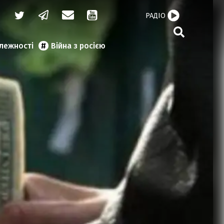
РАДІО
алежності
Війна з росією