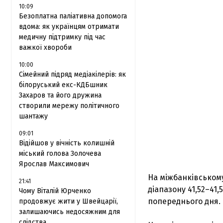
10:09
Безоплатна паліативна допомога
вдома: як українцям отримати
медичну підтримку під час
важкої хвороби
10:00
Сімейний підряд медіакілерів: як
білоруський екс-КДБшник
Захаров та його дружина
створили мережу політичного
шантажу
09:01
Відійшов у вічність колишній
міський голова Золочева
Ярослав Максимович
На міжбанківському
21:41
діапазону 41,52–41
Чому Віталій Юрченко
попереднього дня.
продовжує жити у Швейцарії,
залишаючись недосяжним для
слідства