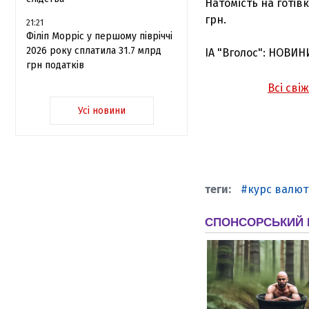
Натомість на готів
грн.
21:21
Філіп Морріс у першому півріччі
2026 року сплатила 31.7 млрд
ІА "Вголос": НОВИН
грн податків
Всі сві
Усі новини
курс валют