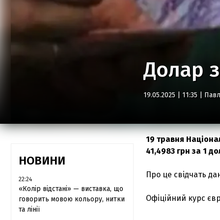
Долар з
19.05.2025 | 11:35 |
Павл
19 травня Націона
41,4983 грн за 1 д
НОВИНИ
Про це свідчать дан
22:24
«Колір відстані» — виставка, що
Офіційний курс євро
говорить мовою кольору, нитки
та лінії