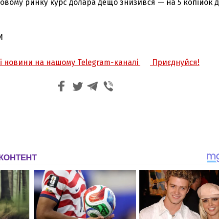
ковому ринку курс долара дещо знизився — на 5 копійок д
И
жі новини на нашому Telegram-каналі
Приєднуйся!
З'явилося відео знищеного ворожого С