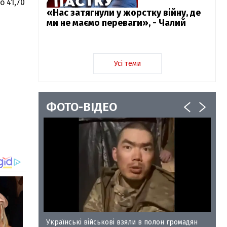
о 41,70
«Нас затягнули у жорстку війну, де
ми не маємо переваги», - Чалий
Усі теми
ФОТО-ВІДЕО
у-35
Українські військові взяли в полон громадян