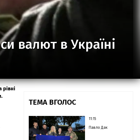
си валют в Україні
 рівні
.
ТЕМА ВГОЛОС
11:15
.
Павло Дак