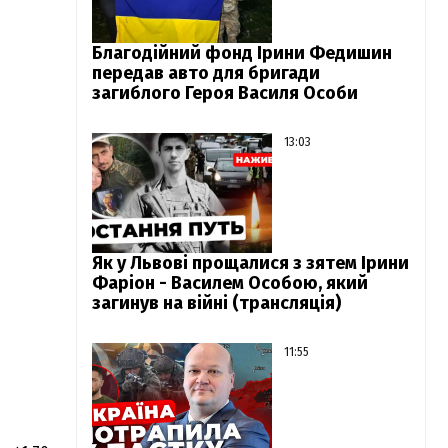
Благодійний фонд Ірини Федишин
передав авто для бригади
загиблого Героя Василя Особи
13:03
Як у Львові прощалися з зятем Ірини
Фаріон - Василем Особою, який
загинув на війні (трансляція)
11:55