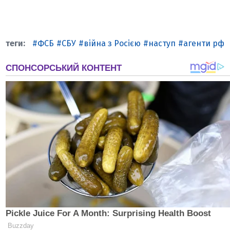
ФСБ
СБУ
війна з Росією
наступ
агенти рф