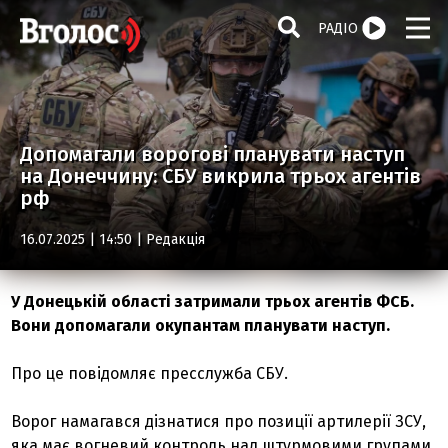
РАДІО
Допомагали ворогові планувати наступ
на Донеччину: СБУ викрила трьох агентів
рф
16.07.2025 | 14:50 |
Редакція
У Донецькій області затримали трьох агентів ФСБ.
Вони допомагали окупантам планувати наступ.
Про це повідомляє пресслужба СБУ.
Ворог намагався дізнатися про позиції артилерії ЗСУ,
яка має вогневий контроль над штурмовими групами