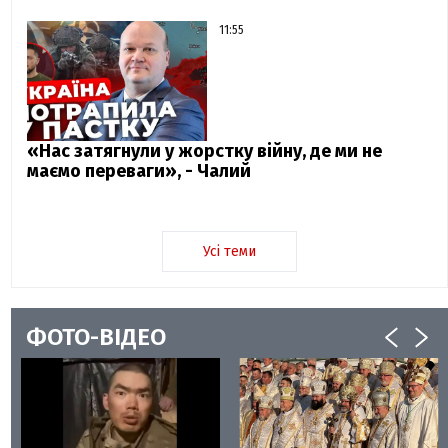
11:55
«Нас затягнули у жорстку війну, де ми не
маємо переваги», - Чалий
Усі теми
ФОТО-ВІДЕО