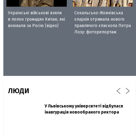
Українські військові взяли
Сокальсько-Жовківська
в полон громадян Китаю, які
єпархія отримала нового
воювали за Росію (відео)
правлячого єпископа Петра
Лозу: фоторепортаж
ЛЮДИ
Захисник "Азовсталі" Діанов вдруге
У Львівському університеті відбулася
Павло Дак
одружився та показав фото з весілля
інавгурація новообраного ректора
«Час не лікує, лише притуплює біль»:
сестра загиблого під Бахмутом Воїна з
Буковини розповіла про брата