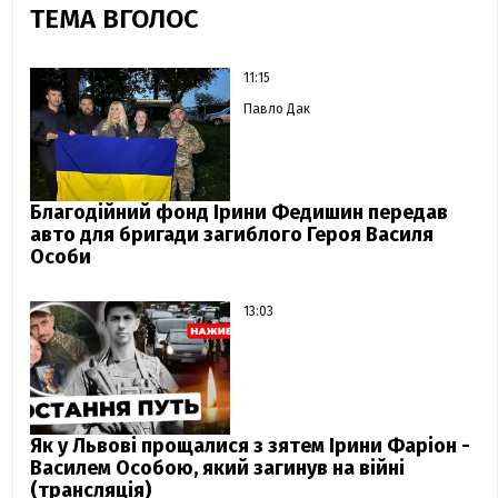
ТЕМА ВГОЛОС
11:15
Павло Дак
Благодійний фонд Ірини Федишин передав
авто для бригади загиблого Героя Василя
Особи
13:03
Як у Львові прощалися з зятем Ірини Фаріон -
Василем Особою, який загинув на війні
(трансляція)