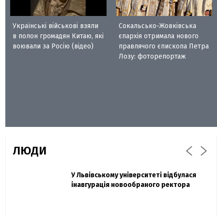
Українські військові взяли
Сокальсько-Жовківська
в полон громадян Китаю, які
єпархія отримала нового
воювали за Росію (відео)
правлячого єпископа Петра
Лозу: фоторепортаж
ЛЮДИ
Захисник "Азовсталі" Діанов вдруге
У Львівському університеті відбулася
Павло Дак
одружився та показав фото з весілля
інавгурація новообраного ректора
«Час не лікує, лише притуплює біль»:
сестра загиблого під Бахмутом Воїна з
Буковини розповіла про брата