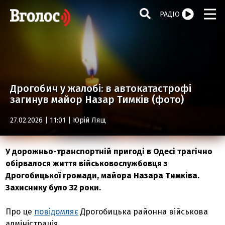
РАДІО
Дрогобич у жалобі: в автокатастрофі
загинув майор Назар Тимків (фото)
27.02.2026 | 11:01 |
Юрій Лящ
У дорожньо-транспортній пригоді в Одесі трагічно
обірвалося життя військовослужбовця з
Дрогобицької громади, майора Назара Тимківа.
Захиснику було 32 роки.
Про це
повідомляє
Дрогобицька районна військова
адміністрація.