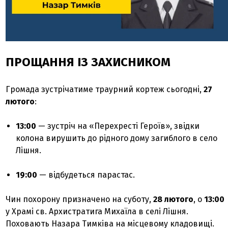
ПРОЩАННЯ ІЗ ЗАХИСНИКОМ
Громада зустрічатиме траурний кортеж сьогодні,
27
лютого
:
13:00
— зустріч на «Перехресті Героїв», звідки
колона вирушить до рідного дому загиблого в село
Лішня.
19:00
— відбудеться парастас.
Чин похорону призначено на суботу,
28 лютого
, о
13:00
у Храмі св. Архистратига Михаїла в селі Лішня.
Поховають Назара Тимківа на місцевому кладовищі.