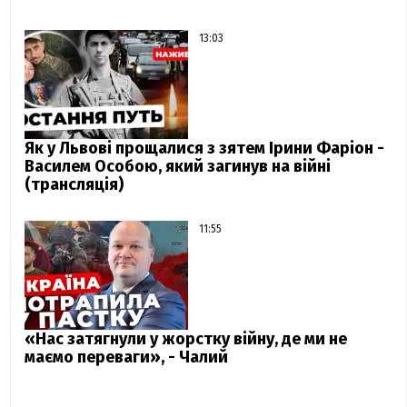
13:03
Як у Львові прощалися з зятем Ірини Фаріон -
Василем Особою, який загинув на війні
(трансляція)
11:55
«Нас затягнули у жорстку війну, де ми не
маємо переваги», - Чалий