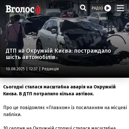
РАДІО
ДТП на Окружній Києва: постраждало
шість автомобілів
10.08.2025 | 12:37 |
Редакція
Сьогодні сталася масштабна аварія на Окружній
Києва. В ДТП потрапило кілька автівок.
Про це повідомляє «Главком» із посиланням на місцеві
пабліки.
10 серпня на Окружній столиці сталася масштабна