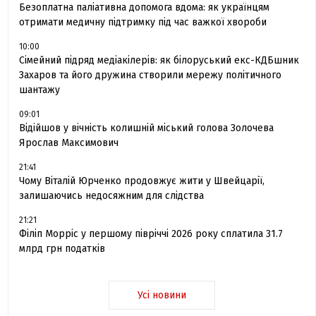
Безоплатна паліативна допомога вдома: як українцям
отримати медичну підтримку під час важкої хвороби
10:00
Сімейний підряд медіакілерів: як білоруський екс-КДБшник
Захаров та його дружина створили мережу політичного
шантажу
09:01
Відійшов у вічність колишній міський голова Золочева
Ярослав Максимович
21:41
Чому Віталій Юрченко продовжує жити у Швейцарії,
залишаючись недосяжним для слідства
21:21
Філіп Морріс у першому півріччі 2026 року сплатила 31.7
млрд грн податків
Усі новини