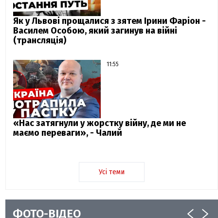
Як у Львові прощалися з зятем Ірини Фаріон -
Василем Особою, який загинув на війні
(трансляція)
11:55
«Нас затягнули у жорстку війну, де ми не
маємо переваги», - Чалий
Усі теми
ФОТО-ВІДЕО