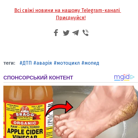
Всі свіжі новини на нашому Telegram-каналі
Приєднуйся!
ДТП
аварія
мотоцикл
мопед