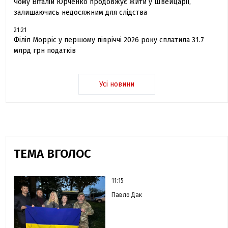
Чому Віталій Юрченко продовжує жити у Швейцарії,
залишаючись недосяжним для слідства
21:21
Філіп Морріс у першому півріччі 2026 року сплатила 31.7
млрд грн податків
Усі новини
ТЕМА ВГОЛОС
11:15
Павло Дак