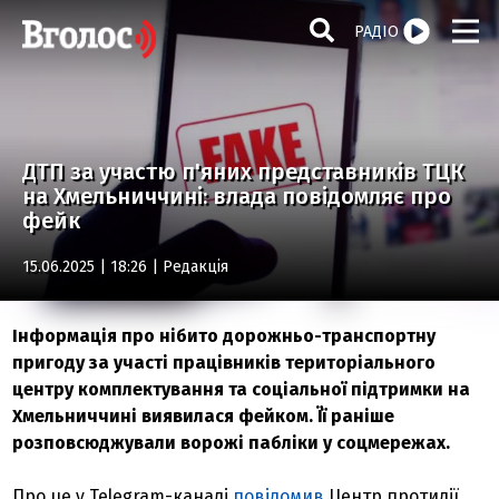
РАДІО
ДТП за участю п'яних представників ТЦК
на Хмельниччині: влада повідомляє про
фейк
15.06.2025 | 18:26 |
Редакція
Інформація про нібито дорожньо-транспортну
пригоду за участі працівників територіального
центру комплектування та соціальної підтримки на
Хмельниччині виявилася фейком. Її раніше
розповсюджували ворожі пабліки у соцмережах.
Про це у Telegram-каналі
повідомив
Центр протидії