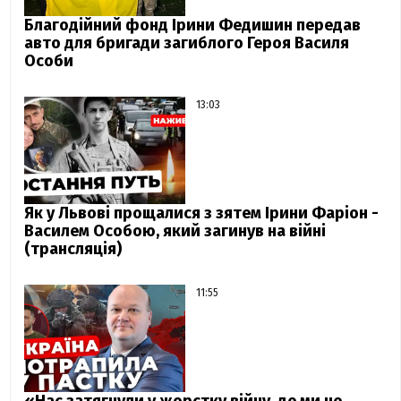
Благодійний фонд Ірини Федишин передав
авто для бригади загиблого Героя Василя
Особи
13:03
Як у Львові прощалися з зятем Ірини Фаріон -
Василем Особою, який загинув на війні
(трансляція)
11:55
«Нас затягнули у жорстку війну, де ми не