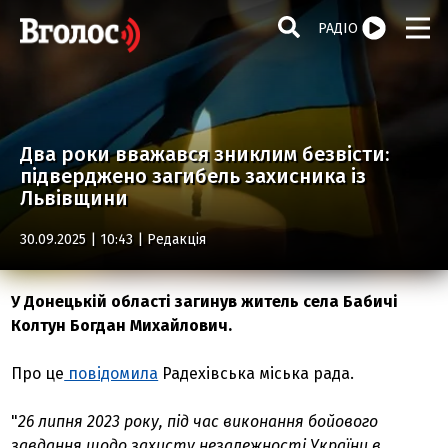
РАДІО
Два роки вважався зниклим безвісти:
підверджено загибель захисника із
Львівщини
30.09.2025 | 10:43 |
Редакція
У Донецькій області загинув житель села Бабичі
Колтун Богдан Михайлович.
Про це
повідомила
Радехівська міська рада.
"
26 липня 2023 року, під час виконання бойового
завдання щодо захисту незалежності України в