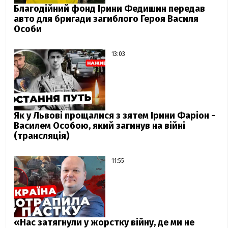
Благодійний фонд Ірини Федишин передав
авто для бригади загиблого Героя Василя
Особи
13:03
Як у Львові прощалися з зятем Ірини Фаріон -
Василем Особою, який загинув на війні
(трансляція)
11:55
«Нас затягнули у жорстку війну, де ми не