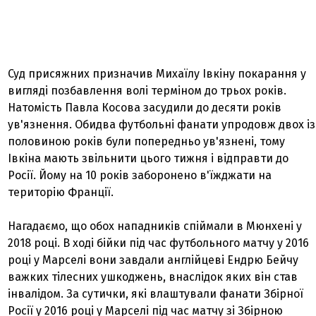
Суд присяжних призначив Михаїлу Івкіну покарання у
вигляді позбавлення волі терміном до трьох років.
Натомість Павла Косова засудили до десяти років
ув'язнення. Обидва футбольні фанати упродовж двох із
половиною років були попередньо ув'язнені, тому
Івкіна мають звільнити цього тижня і відправти до
Росії. Йому на 10 років заборонено в'їжджати на
територію Франції.
Нагадаємо, що обох нападників спіймали в Мюнхені у
2018 році. В ході бійки під час футбольного матчу у 2016
році у Марселі вони завдали англійцеві Ендрю Бейчу
важких тілесних ушкоджень, внаслідок яких він став
інвалідом. За сутички, які влаштували фанати Збірної
Росії у 2016 році у Марселі під час матчу зі Збірною