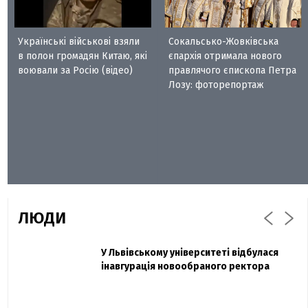
Українські військові взяли
Сокальсько-Жовківська
в полон громадян Китаю, які
єпархія отримала нового
воювали за Росію (відео)
правлячого єпископа Петра
Лозу: фоторепортаж
ЛЮДИ
Захисник "Азовсталі" Діанов вдруге
У Львівському університеті відбулася
Павло Дак
одружився та показав фото з весілля
інавгурація новообраного ректора
«Час не лікує, лише притуплює біль»:
сестра загиблого під Бахмутом Воїна з
Буковини розповіла про брата