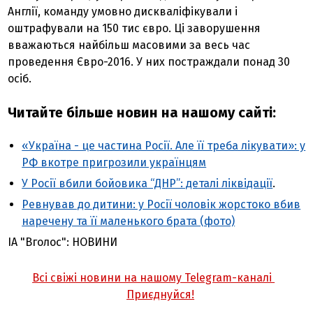
Англії, команду умовно дискваліфікували і
оштрафували на 150 тис євро. Ці заворушення
вважаються найбільш масовими за весь час
проведення Євро-2016. У них постраждали понад 30
осіб.
Читайте більше новин на нашому сайті:
«Україна - це частина Росії. Але її треба лікувати»: у
РФ вкотре пригрозили українцям
У Росії вбили бойовика “ДНР”: деталі ліквідації
.
Ревнував до дитини: у Росії чоловік жорстоко вбив
наречену та її маленького брата (фото)
ІА "Вголос": НОВИНИ
Всі свіжі новини на нашому Telegram-каналі
Приєднуйся!