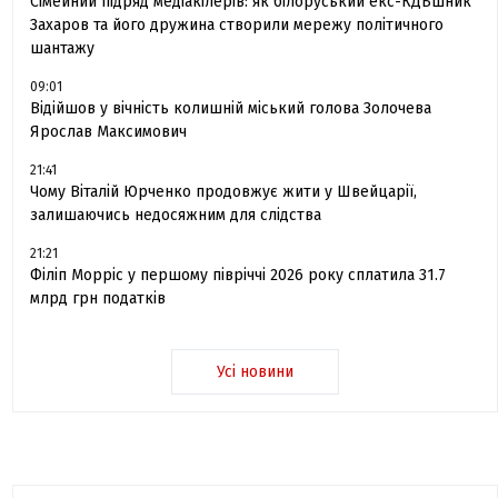
Сімейний підряд медіакілерів: як білоруський екс-КДБшник
Захаров та його дружина створили мережу політичного
шантажу
09:01
Відійшов у вічність колишній міський голова Золочева
Ярослав Максимович
21:41
Чому Віталій Юрченко продовжує жити у Швейцарії,
залишаючись недосяжним для слідства
21:21
Філіп Морріс у першому півріччі 2026 року сплатила 31.7
млрд грн податків
Усі новини