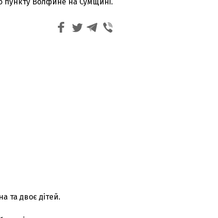
о пункту Волфине на Сумщині.
 та двоє дітей.