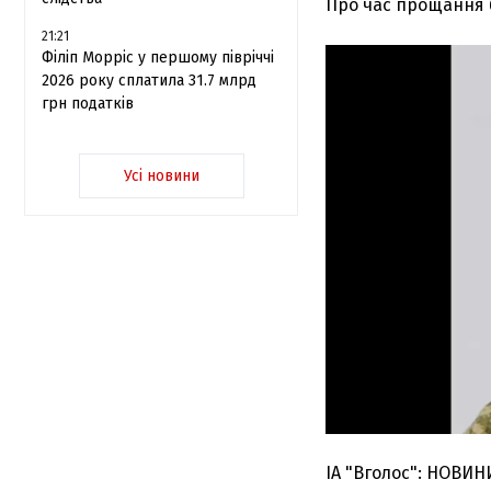
Про час прощання б
21:21
Філіп Морріс у першому півріччі
2026 року сплатила 31.7 млрд
грн податків
Усі новини
ІА "Вголос": НОВИН