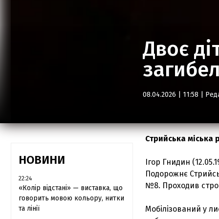
Двоє ді
загибел
08.04.2026 | 11:58 |
Ред
Стрийська міська р
НОВИНИ
Ігор Гнидин (12.05.
Подорожнє Стрийськ
22:24
№8. Проходив стро
«Колір відстані» — виставка, що
говорить мовою кольору, нитки
та лінії
Мобілізований у ли