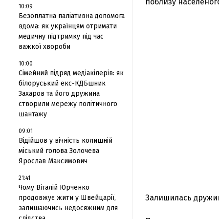
поблизу населеног
10:09
Безоплатна паліативна допомога
вдома: як українцям отримати
медичну підтримку під час
важкої хвороби
10:00
Сімейний підряд медіакілерів: як
білоруський екс-КДБшник
Захаров та його дружина
створили мережу політичного
шантажу
09:01
Відійшов у вічність колишній
міський голова Золочева
Ярослав Максимович
21:41
Чому Віталій Юрченко
Залишилась дружина
продовжує жити у Швейцарії,
залишаючись недосяжним для
слідства