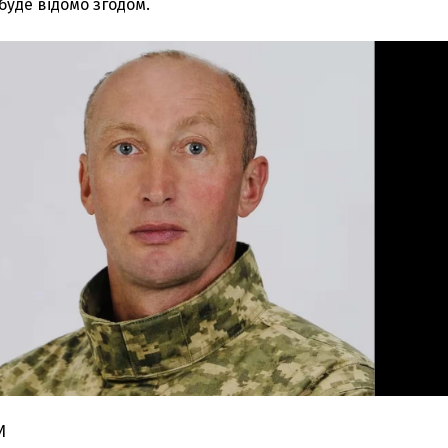
уде відомо згодом.
И
З'явилося відео знищеного ворожого С