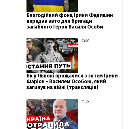
Благодійний фонд Ірини Федишин
передав авто для бригади
загиблого Героя Василя Особи
13:03
Як у Львові прощалися з зятем Ірини
Фаріон - Василем Особою, який
загинув на війні (трансляція)
11:55