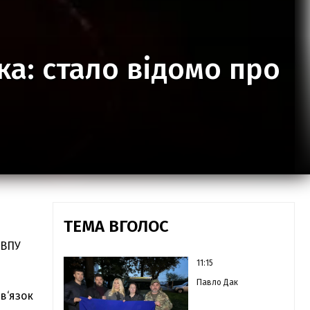
ка: стало відомо про
ТЕМА ВГОЛОС
 ВПУ
11:15
Павло Дак
в‘язок