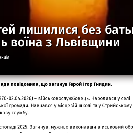
тей лишилися без бать
ь воїна з Львівщини
акція
ада повідомила, що загинув Герой Ігор Гнидин.
1970-02.04.2026) – військовослужбовець. Народився у селі
ої громади. Навчався у місцевій школі та у Стрийському
кову службу.
стопаді 2025. Загинув, мужньо виконавши військовий обо