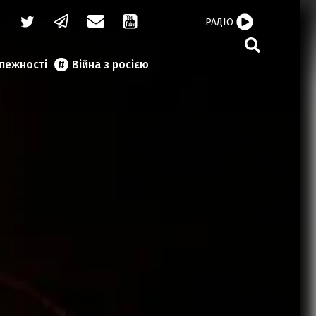
РАДІО
алежності
Війна з росією