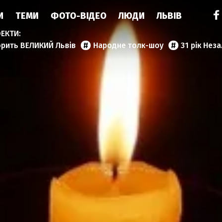
И
ТЕМИ
ФОТО-ВІДЕО
ЛЮДИ
ЛЬВІВ
орить ВЕЛИКИЙ Львів
Народне толк-шоу
31 рік Нез