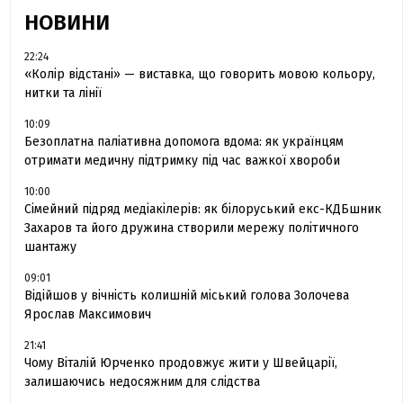
НОВИНИ
22:24
«Колір відстані» — виставка, що говорить мовою кольору,
нитки та лінії
10:09
Безоплатна паліативна допомога вдома: як українцям
отримати медичну підтримку під час важкої хвороби
10:00
Сімейний підряд медіакілерів: як білоруський екс-КДБшник
Захаров та його дружина створили мережу політичного
шантажу
09:01
Відійшов у вічність колишній міський голова Золочева
Ярослав Максимович
21:41
Чому Віталій Юрченко продовжує жити у Швейцарії,
залишаючись недосяжним для слідства