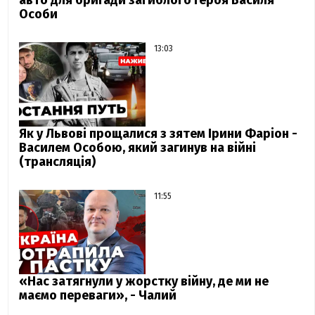
авто для бригади загиблого Героя Василя
Особи
13:03
Як у Львові прощалися з зятем Ірини Фаріон -
Василем Особою, який загинув на війні
(трансляція)
11:55
«Нас затягнули у жорстку війну, де ми не
маємо переваги», - Чалий