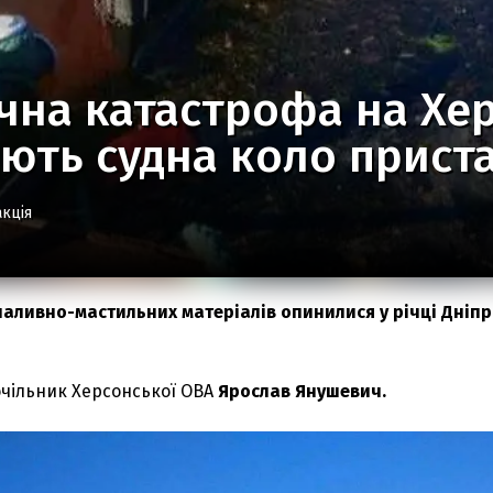
чна катастрофа на Хе
ють судна коло прист
кція
паливно-мастильних матеріалів опинилися у річці Дніпр
очільник Херсонської ОВА
Ярослав Янушевич.