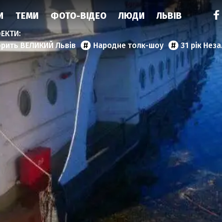
И
ТЕМИ
ФОТО-ВІДЕО
ЛЮДИ
ЛЬВІВ
орить ВЕЛИКИЙ Львів
Народне толк-шоу
31 рік Нез