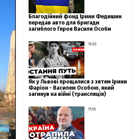
Благодійний фонд Ірини Федишин
передав авто для бригади
загиблого Героя Василя Особи
13:03
Як у Львові прощалися з зятем Ірини
Фаріон - Василем Особою, який
загинув на війні (трансляція)
11:55