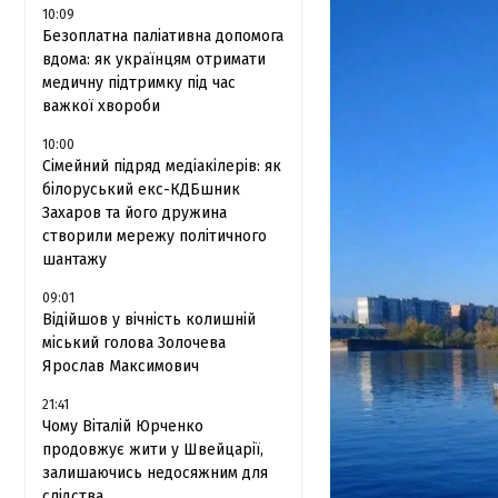
10:09
Безоплатна паліативна допомога
вдома: як українцям отримати
медичну підтримку під час
важкої хвороби
10:00
Сімейний підряд медіакілерів: як
білоруський екс-КДБшник
Захаров та його дружина
створили мережу політичного
шантажу
09:01
Відійшов у вічність колишній
міський голова Золочева
Ярослав Максимович
21:41
Чому Віталій Юрченко
продовжує жити у Швейцарії,
залишаючись недосяжним для
слідства