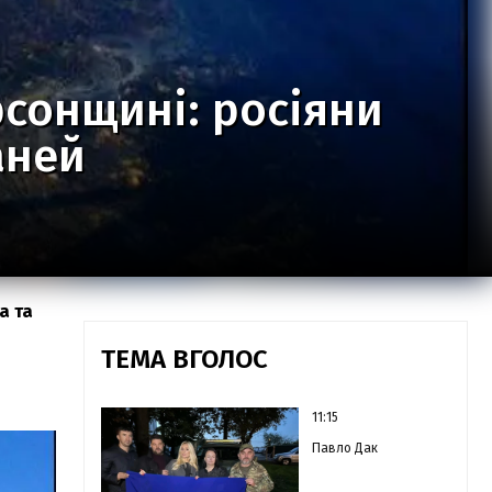
рсонщині: росіяни
аней
а та
ТЕМА ВГОЛОС
11:15
Павло Дак