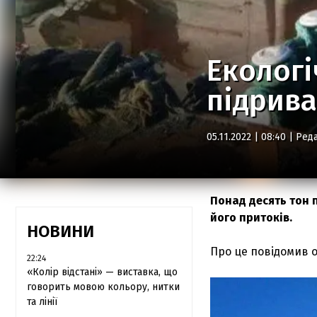
Екологі
підрива
05.11.2022 | 08:40 |
Реда
Понад десять тон 
його притоків.
НОВИНИ
Про це повідомив 
22:24
«Колір відстані» — виставка, що
говорить мовою кольору, нитки
та лінії