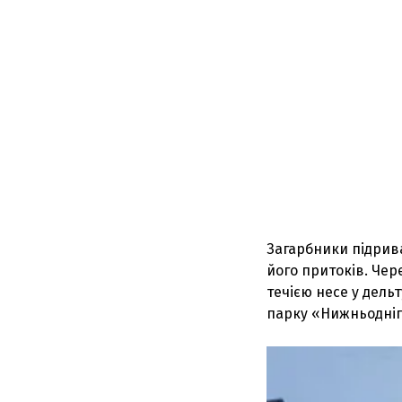
Загарбники підрива
його притоків. Чер
течією несе у дель
парку «Нижньодні