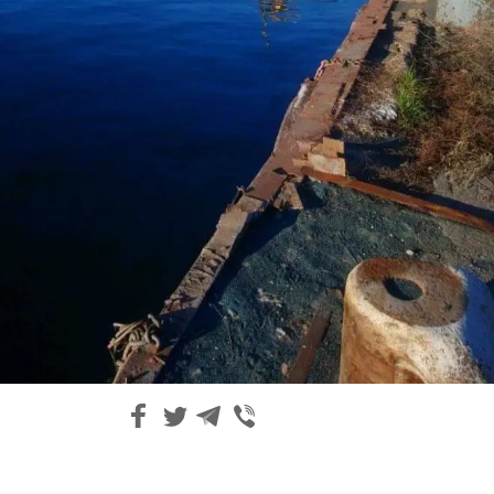
З'явилося відео знищеного ворожого С