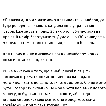
«Я вважаю, що ми матимемо президентські вибори, де
буде рекордна кількість кандидатів в українській
історії. Вже зараз є понад 20 тих, хто публічно заявив
про свій намір балотуватися. Думаю, що +30 кандидатів
ми реально зможемо отримати», - сказав Кошель.
При цьому він не виключає появи незабаром нових
позасистемних кандидатів.
«Я не виключаю того, що в найближчі місяці ми
зможемо отримати нових впливових кандидатів,
можливо, навіть не одного, з-поза системи. Хто це може
бути - говорити складно. Це може бути керівник нового
бізнесу, побудованого за чесні кошти, або людина з
гарною європейською освітою та менеджерським
досвідом», – припустив голова КВУ.