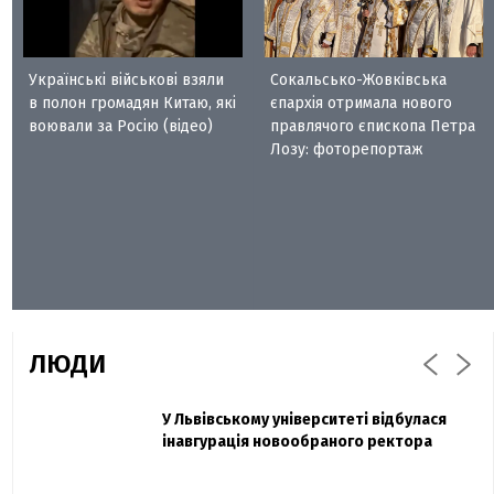
Українські військові взяли
Сокальсько-Жовківська
в полон громадян Китаю, які
єпархія отримала нового
воювали за Росію (відео)
правлячого єпископа Петра
Лозу: фоторепортаж
ЛЮДИ
Захисник "Азовсталі" Діанов вдруге
У Львівському університеті відбулася
Павло Дак
одружився та показав фото з весілля
інавгурація новообраного ректора
«Час не лікує, лише притуплює біль»:
сестра загиблого під Бахмутом Воїна з