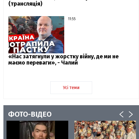
(трансляція)
11:55
«Нас затягнули у жорстку війну, де ми не
маємо переваги», - Чалий
Усі теми
ФОТО-ВІДЕО