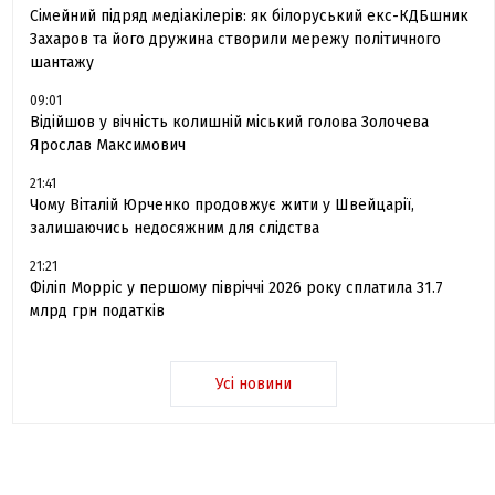
Сімейний підряд медіакілерів: як білоруський екс-КДБшник
Захаров та його дружина створили мережу політичного
шантажу
09:01
Відійшов у вічність колишній міський голова Золочева
Ярослав Максимович
21:41
Чому Віталій Юрченко продовжує жити у Швейцарії,
залишаючись недосяжним для слідства
21:21
Філіп Морріс у першому півріччі 2026 року сплатила 31.7
млрд грн податків
Усі новини