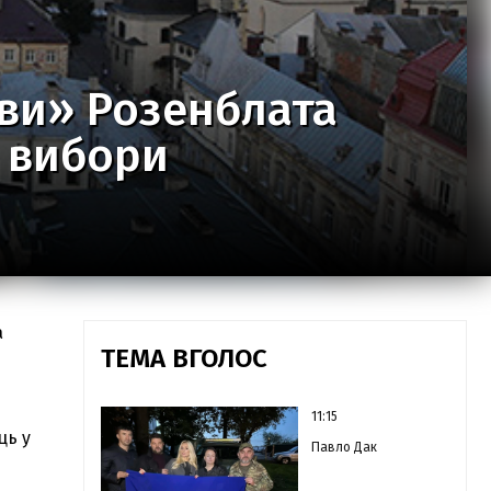
ви» Розенблата
 вибори
а
ТЕМА ВГОЛОС
11:15
ць у
Павло Дак