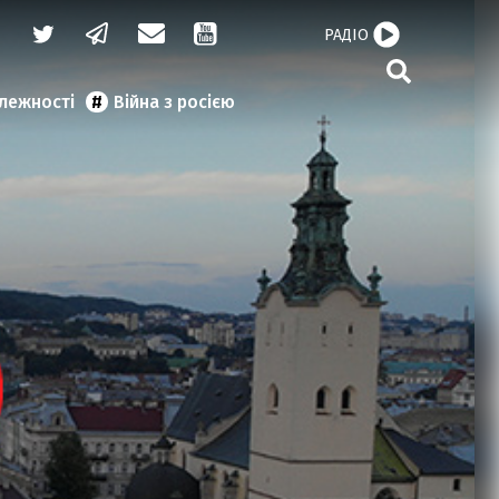
РАДІО
алежності
Війна з росією