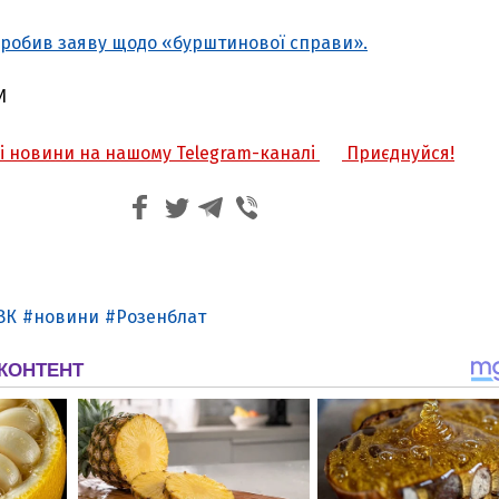
зробив заяву щодо «бурштинової справи».
И
жі новини на нашому Telegram-каналі
Приєднуйся!
ВК
новини
Розенблат
З'явилося відео знищеного ворожого С