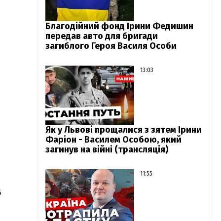
Благодійний фонд Ірини Федишин
передав авто для бригади
загиблого Героя Василя Особи
13:03
Як у Львові прощалися з зятем Ірини
Фаріон - Василем Особою, який
загинув на війні (трансляція)
11:55
б