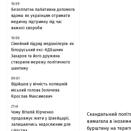
10:09
Безоплатна паліативна допомога
вдома: як українцям отримати
медичну підтримку під час
важкої хвороби
10:00
Сімейний підряд медіакілерів: як
білоруський екс-КДБшник
Захаров та його дружина
створили мережу політичного
шантажу
09:01
Відійшов у вічність колишній
міський голова Золочева
Ярослав Максимович
21:41
Чому Віталій Юрченко
Скандальний політи
продовжує жити у Швейцарії,
вимагала в іноземн
залишаючись недосяжним для
бурштину на терит
слідства