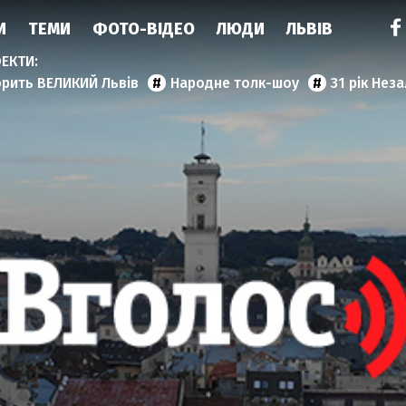
И
ТЕМИ
ФОТО-ВІДЕО
ЛЮДИ
ЛЬВІВ
орить ВЕЛИКИЙ Львів
Народне толк-шоу
31 рік Нез