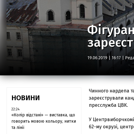
Фігуран
зареєс
19.06.2019 | 16:17 |
Реда
Чинного нардепа т
НОВИНИ
зареєстрували канд
пресслужба ЦВК.
22:24
«Колір відстані» — виставка, що
У Центрвиборчкомі
говорить мовою кольору, нитки
62-му окрузі, центр
та лінії