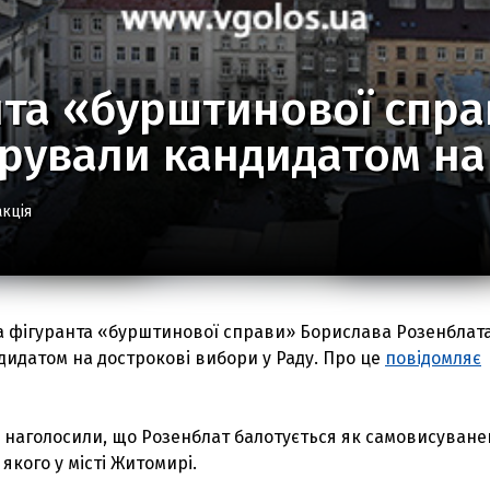
та «бурштинової спра
трували кандидатом на
кція
а фігуранта «бурштинової справи» Борислава Розенблат
идатом на дострокові вибори у Раду. Про це
повідомляє
 наголосили, що Розенблат балотується як самовисуване
 якого у місті Житомирі.