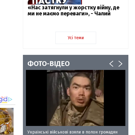
«Нас затягнули у жорстку війну, де
ми не маємо переваги», - Чалий
Усі теми
ФОТО-ВІДЕО
у-35
Українські військові взяли в полон громадян