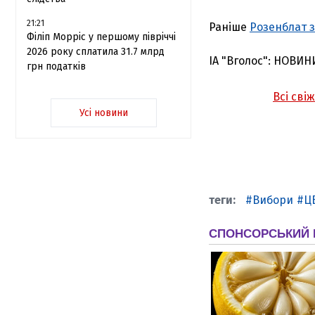
21:21
Раніше
Розенблат 
Філіп Морріс у першому півріччі
2026 року сплатила 31.7 млрд
ІА "Вголос": НОВИН
грн податків
Всі сві
Усі новини
Вибори
Ц