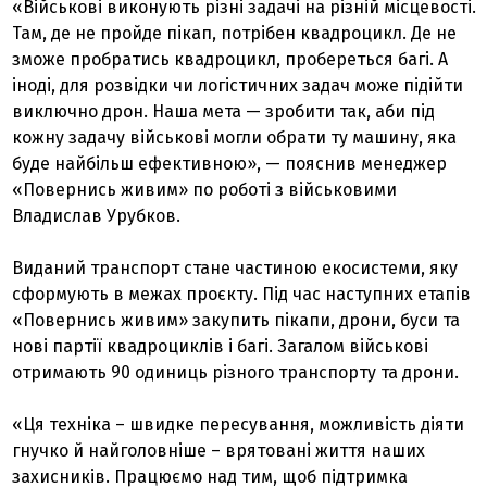
«Військові виконують різні задачі на різній місцевості.
Там, де не пройде пікап, потрібен квадроцикл. Де не
зможе пробратись квадроцикл, пробереться багі. А
іноді, для розвідки чи логістичних задач може підійти
виключно дрон. Наша мета — зробити так, аби під
кожну задачу військові могли обрати ту машину, яка
буде найбільш ефективною», — пояснив менеджер
«Повернись живим» по роботі з військовими
Владислав Урубков.
Виданий транспорт стане частиною екосистеми, яку
сформують в межах проєкту. Під час наступних етапів
«Повернись живим» закупить пікапи, дрони, буси та
нові партії квадроциклів і багі. Загалом військові
отримають 90 одиниць різного транспорту та дрони.
«Ця техніка – швидке пересування, можливість діяти
гнучко й найголовніше – врятовані життя наших
захисників. Працюємо над тим, щоб підтримка