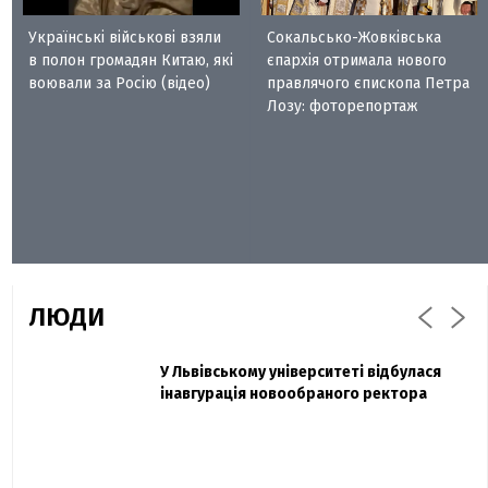
Українські військові взяли
Сокальсько-Жовківська
в полон громадян Китаю, які
єпархія отримала нового
воювали за Росію (відео)
правлячого єпископа Петра
Лозу: фоторепортаж
ЛЮДИ
Захисник "Азовсталі" Діанов вдруге
У Львівському університеті відбулася
Павло Дак
одружився та показав фото з весілля
інавгурація новообраного ректора
«Час не лікує, лише притуплює біль»:
сестра загиблого під Бахмутом Воїна з
Буковини розповіла про брата