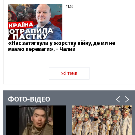
11:55
«Нас затягнули у жорстку війну, де ми не
маємо переваги», - Чалий
Усі теми
ФОТО-ВІДЕО