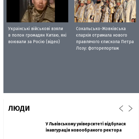
Українські військові взяли
Сокальсько-Жовківська
в полон громадян Китаю, які
єпархія отримала нового
воювали за Росію (відео)
правлячого єпископа Петра
Лозу: фоторепортаж
ЛЮДИ
Захисник "Азовсталі" Діанов вдруге
У Львівському університеті відбулася
Павло Дак
одружився та показав фото з весілля
інавгурація новообраного ректора
«Час не лікує, лише притуплює біль»: