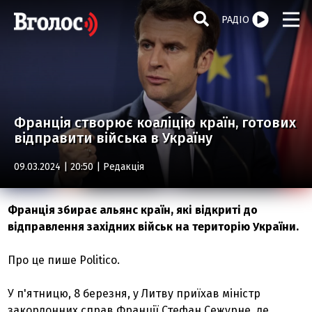
РАДІО
Франція створює коаліцію країн, готових
відправити війська в Україну
09.03.2024 | 20:50 |
Редакція
Франція збирає альянс країн, які відкриті до
відправлення західних військ на територію України.
Про це пише Politico.
У п'ятницю, 8 березня, у Литву приїхав міністр
закордонних справ Франції Стефан Сежурне, де