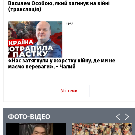
Василем Особою, який загинув на війні
(трансляція)
11:55
«Нас затягнули у жорстку війну, де ми не
маємо переваги», - Чалий
Усі теми
ФОТО-ВІДЕО