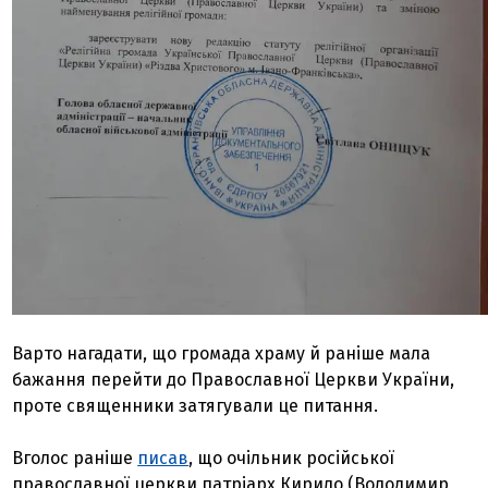
Варто нагадати, що громада храму й раніше мала
бажання перейти до Православної Церкви України,
проте священники затягували це питання.
Вголос раніше
писав
, що очільник російської
православної церкви патріарх Кирило (Володимир