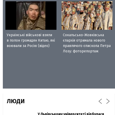
Українські військові взяли
Сокальсько-Жовківська
в полон громадян Китаю, які
єпархія отримала нового
воювали за Росію (відео)
правлячого єпископа Петра
Лозу: фоторепортаж
ЛЮДИ
Захисник "Азовсталі" Діанов вдруге
У Львівському університеті відбулася
Павло Дак