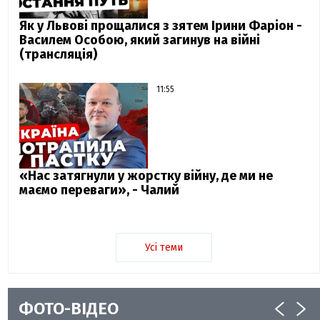
Як у Львові прощалися з зятем Ірини Фаріон -
Василем Особою, який загинув на війні
(трансляція)
11:55
«Нас затягнули у жорстку війну, де ми не
маємо переваги», - Чалий
Усі теми
ФОТО-ВІДЕО