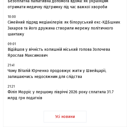
Безоплатна паліативна допомога вдома: як українцям
отримати медичну підтримку під час важкої хвороби
10:00
Сімейний підряд медіакілерів: як білоруський екс-КДБшник
Захаров та його дружина створили мережу політичного
шантажу
09:01
Відійшов у вічність колишній міський голова Золочева
Ярослав Максимович
21:41
Чому Віталій Юрченко продовжує жити у Швейцарії,
залишаючись недосяжним для слідства
21:21
Філіп Морріс у першому півріччі 2026 року сплатила 31.7
млрд грн податків
Усі новини