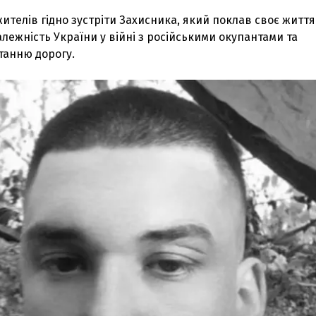
жителів гідно зустріти Захисника, який поклав своє життя
алежність України у війні з російськими окупантами та
танню дорогу.
З'явилося відео знищеного ворожого С