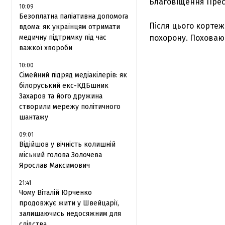
Благовіщення Пресв
10:09
Безоплатна паліативна допомога
Після цього кортеж
вдома: як українцям отримати
медичну підтримку під час
похорону. Поховаю
важкої хвороби
10:00
Сімейний підряд медіакілерів: як
білоруський екс-КДБшник
Захаров та його дружина
створили мережу політичного
шантажу
09:01
Відійшов у вічність колишній
міський голова Золочева
Ярослав Максимович
21:41
Чому Віталій Юрченко
продовжує жити у Швейцарії,
залишаючись недосяжним для
слідства