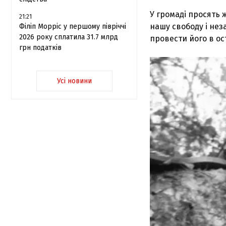
У громаді просять 
21:21
нашу свободу і нез
Філіп Морріс у першому півріччі
2026 року сплатила 31.7 млрд
провести його в ос
грн податків
Усі новини