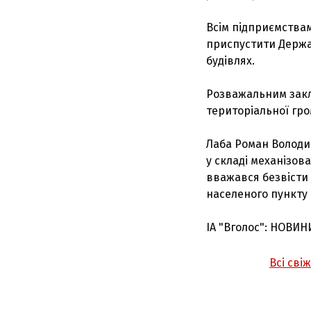
Всім підприємствам
приспустити Держа
будівлях.
Розважальним закл
територіальної гр
Лаба Роман Володи
у складі механізов
вважався безвісти 
населеного пункту 
ІА "Вголос": НОВИН
Всі сві