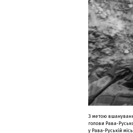
З метою вшанування
голови Рава-Русько
у Рава-Руській місь