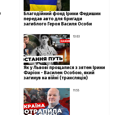
н
Благодійний фонд Ірини Федишин
передав авто для бригади
загиблого Героя Василя Особи
13:03
Як у Львові прощалися з зятем Ірини
Фаріон - Василем Особою, який
загинув на війні (трансляція)
11:55