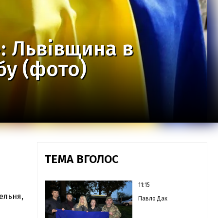
: Львівщина в
бу (фото)
ТЕМА ВГОЛОС
11:15
бельня,
Павло Дак