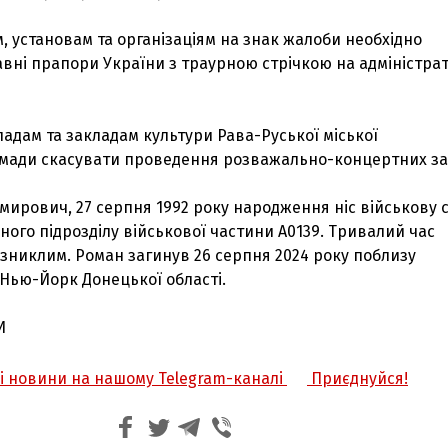
, установам та організаціям на знак жалоби необхідно
вні прапори України з траурною стрічкою на адміністра
адам та закладам культури Рава-Руської міської
омади скасувати проведення розважально-концертних за
мирович, 27 серпня 1992 року народження ніс військову 
аного підрозділу військової частини А0139. Тривалий час
зниклим. Роман загинув 26 серпня 2024 року поблизу
Нью-Йорк Донецької області.
И
жі новини на нашому Telegram-каналі
Приєднуйся!