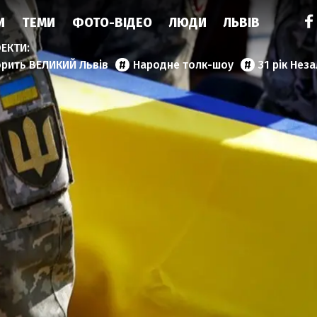
И
ТЕМИ
ФОТО-ВІДЕО
ЛЮДИ
ЛЬВІВ
орить ВЕЛИКИЙ Львів
Народне толк-шоу
31 рік Нез