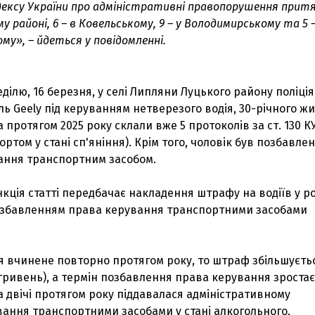
Кодексу України про адміністративні правопорушення прит
му районі, 6 – в Ковельському, 9 – у Володимирському та 5 –
му», – йдеться у повідомленні.
еділю, 16 березня, у селі Липляни Луцького району поліці
ь Geely під керуванням нетверезого водія, 30-річного ж
а протягом 2025 року склали вже 5 протоколів за ст. 130 
ртом у стані сп'яніння). Крім того, чоловік був позбавле
ання транспортним засобом.
кція статті передбачає накладення штрафу на водіїв у ро
позбавленням права керування транспортними засобами
 вчинене повторно протягом року, то штраф збільшуєть
ч гривень), а термін позбавлення права керування зростає
а двічі протягом року піддавалася адміністративному
З'явилося відео знищеного ворожого С
вання транспортними засобами у стані алкогольного,