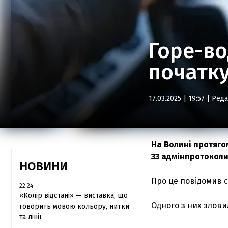
Горе-во
початку
17.03.2025 | 19:57 |
Реда
На Волині протяго
33 адмінпротоколи 
НОВИНИ
Про це повідомив се
22:24
«Колір відстані» — виставка, що
Одного з них злови
говорить мовою кольору, нитки
та лінії