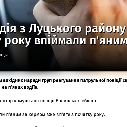
дія з Луцького району 
 року впіймали п'яни
кція
м вихідних наряди груп реагування патрульної поліції с
на п’яних водіїв.
ктор комунікації поліції Волинської області.
ли п'яним за кермом вже вп'яте з початку року.