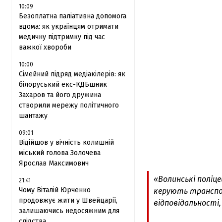
10:09
Безоплатна паліативна допомога
вдома: як українцям отримати
медичну підтримку під час
важкої хвороби
10:00
Сімейний підряд медіакілерів: як
білоруський екс-КДБшник
Захаров та його дружина
створили мережу політичного
шантажу
09:01
Відійшов у вічність колишній
міський голова Золочева
Ярослав Максимович
«Волинські поліц
21:41
Чому Віталій Юрченко
керують транспор
продовжує жити у Швейцарії,
відповідальності
залишаючись недосяжним для
слідства