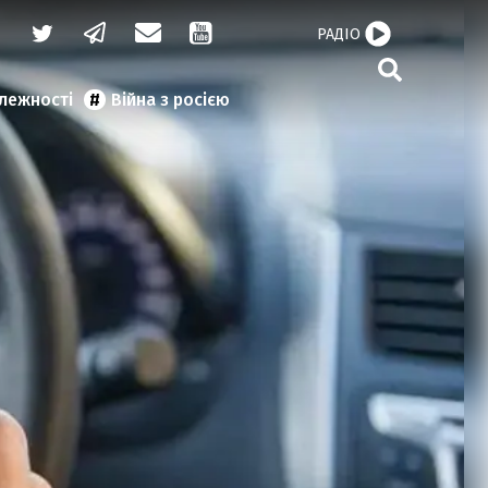
РАДІО
алежності
Війна з росією