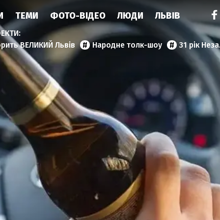
И
ТЕМИ
ФОТО-ВІДЕО
ЛЮДИ
ЛЬВІВ
орить ВЕЛИКИЙ Львів
Народне толк-шоу
31 рік Нез