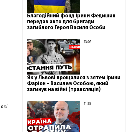
Благодійний фонд Ірини Федишин
передав авто для бригади
загиблого Героя Василя Особи
13:03
Як у Львові прощалися з зятем Ірини
Фаріон - Василем Особою, який
загинув на війні (трансляція)
11:55
 які