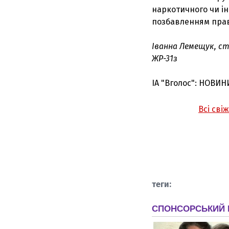
наркотичного чи ін
позбавленням прав
Іванна Лемещук, ст
ЖР-31з
ІА "Вголос": НОВИН
Всі сві