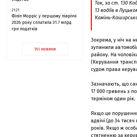
Так, за ст. 130 
13 водіїв в Луцько
21:21
Філіп Морріс у першому півріччі
Камінь-Каширсько
2026 року сплатила 31.7 млрд
грн податків
Зокрема, у ніч на н
зупинили автомобіл
Усі новини
району. На чоловік
(Керування транспо
судом права керув
Зазначають, що сан
17 000 гривень з 
терміном один рік.
Якщо це порушення
вдвічі (до 34 тися
років. Якщо ж особ
стягненню за керу