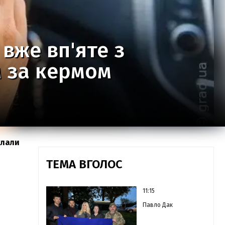
вже вп'яте з
м за кермом
клали
ТЕМА ВГОЛОС
11:15
Павло Дак