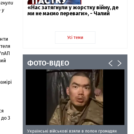
ягнули
«Нас затягнули у жорстку війну, де
 у
ми не маємо переваги», - Чалий
Усі теми
янти
ителя
КУпАП
ний
ФОТО-ВІДЕО
змірі
ся
 до 3
у-35
Українські військові взяли в полон громадян