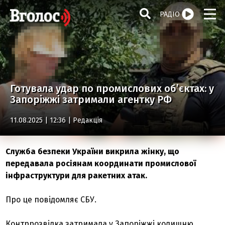
РАДІО
Готувала удар по промислових об’єктах: у
Запоріжжі затримали агентку РФ
11.08.2025 | 12:36 |
Редакція
Служба безпеки України викрила жінку, що
передавала росіянам координати промислової
інфраструктури для ракетних атак.
Про це повідомляє СБУ.
Контррозвідка затримала у Запоріжжі колишню