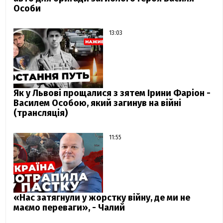
Особи
13:03
Як у Львові прощалися з зятем Ірини Фаріон -
Василем Особою, який загинув на війні
(трансляція)
11:55
«Нас затягнули у жорстку війну, де ми не
маємо переваги», - Чалий