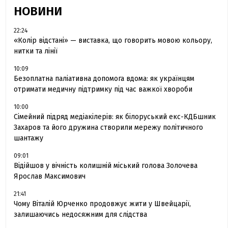
НОВИНИ
22:24
«Колір відстані» — виставка, що говорить мовою кольору,
нитки та лінії
10:09
Безоплатна паліативна допомога вдома: як українцям
отримати медичну підтримку під час важкої хвороби
10:00
Сімейний підряд медіакілерів: як білоруський екс-КДБшник
Захаров та його дружина створили мережу політичного
шантажу
09:01
Відійшов у вічність колишній міський голова Золочева
Ярослав Максимович
21:41
Чому Віталій Юрченко продовжує жити у Швейцарії,
залишаючись недосяжним для слідства