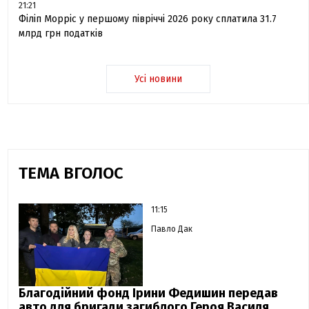
21:21
Філіп Морріс у першому півріччі 2026 року сплатила 31.7
млрд грн податків
Усі новини
ТЕМА ВГОЛОС
11:15
Павло Дак
Благодійний фонд Ірини Федишин передав
авто для бригади загиблого Героя Василя