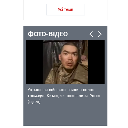
Усі теми
ФОТО-ВІДЕО
ворожого
Українські військові взяли в полон
Сокальс
громадян Китаю, які воювали за Росію
отримал
(відео)
Петра Л