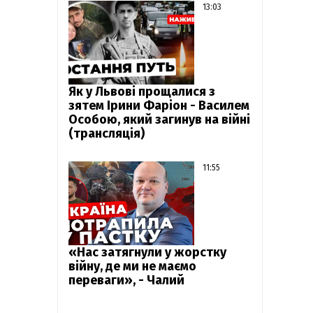
13:03
Як у Львові прощалися з
зятем Ірини Фаріон - Василем
Особою, який загинув на війні
(трансляція)
11:55
«Нас затягнули у жорстку
війну, де ми не маємо
переваги», - Чалий