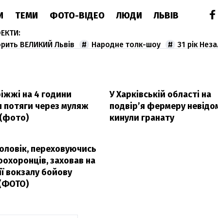
И
ТЕМИ
ФОТО-ВІДЕО
ЛЮДИ
ЛЬВІВ
орить ВЕЛИКИЙ Львів
Народне толк-шоу
31 рік Нез
іжжі на 4 години
У Харківській області на
и потяги через муляж
подвір’я фермеру невідо
 (фото)
кинули гранату
чоловік, переховуючись
оохоронців, заховав на
ї вокзалу бойову
 (ФОТО)