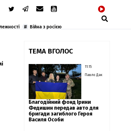
РАДІО
алежності
Війна з росією
ТЕМА ВГОЛОС
мі
11:15
Павло Дак
Благодійний фонд Ірини
Федишин передав авто для
бригади загиблого Героя
Василя Особи