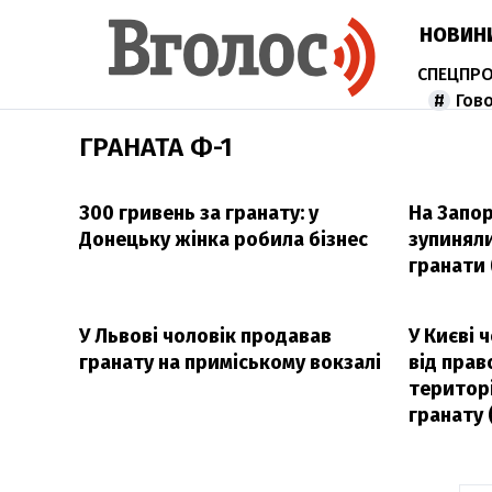
НОВИН
Гов
ГРАНАТА Ф-1
300 гривень за гранату: у
На Запор
Донецьку жінка робила бізнес
зупинял
гранати
У Львові чоловік продавав
У Києві 
гранату на приміському вокзалі
від прав
територі
гранату