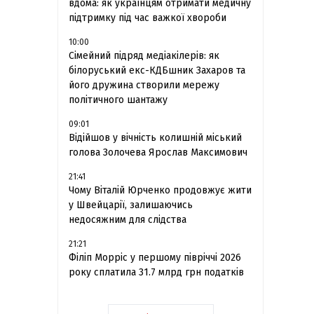
вдома: як українцям отримати медичну
підтримку під час важкої хвороби
10:00
Сімейний підряд медіакілерів: як
білоруський екс-КДБшник Захаров та
його дружина створили мережу
політичного шантажу
09:01
Відійшов у вічність колишній міський
голова Золочева Ярослав Максимович
21:41
Чому Віталій Юрченко продовжує жити
у Швейцарії, залишаючись
недосяжним для слідства
21:21
Філіп Морріс у першому півріччі 2026
року сплатила 31.7 млрд грн податків