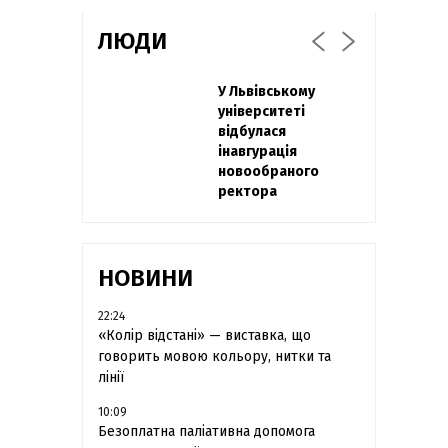
ЛЮДИ
Захисник
У Львівському
Павло Дак
"Азовсталі" Діанов
університеті
«Час не лікує, лише
вдруге одружився
відбулася
притуплює біль»:
та показав фото з
інавгурація
сестра загиблого
весілля
новообраного
під Бахмутом Воїна
ректора
з Буковини
розповіла про
брата
НОВИНИ
22:24
«Колір відстані» — виставка, що
говорить мовою кольору, нитки та
лінії
10:09
Безоплатна паліативна допомога