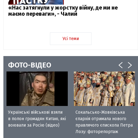
«Нас затягнули у жорстку війну, де ми не
маємо переваги», - Чалий
Усі теми
ФОТО-ВІДЕО
Українські військові взяли
Сокальсько-Жовківська
в полон громадян Китаю, які
єпархія отримала нового
воювали за Росію (відео)
правлячого єпископа Петра
Лозу: фоторепортаж