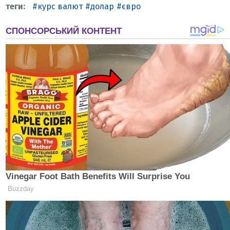
курс валют
долар
євро