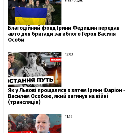
Павло Дак
Благодійний фонд Ірини Федишин передав
авто для бригади загиблого Героя Василя
Особи
13:03
Як у Львові прощалися з зятем Ірини Фаріон -
Василем Особою, який загинув на війні
(трансляція)
11:55