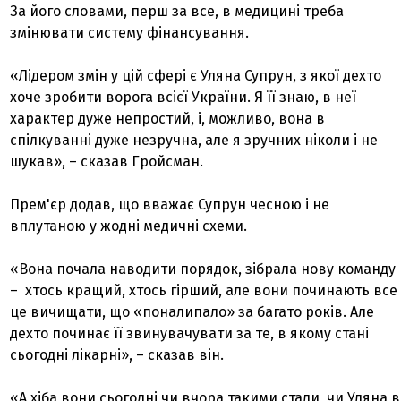
За його словами, перш за все, в медицині треба
змінювати систему фінансування.
«Лідером змін у цій сфері є Уляна Супрун, з якої дехто
хоче зробити ворога всієї України. Я її знаю, в неї
характер дуже непростий, і, можливо, вона в
спілкуванні дуже незручна, але я зручних ніколи і не
шукав», – сказав Гройсман.
Прем'єр додав, що вважає Супрун чесною і не
вплутаною у жодні медичні схеми.
«Вона почала наводити порядок, зібрала нову команду
– хтось кращий, хтось гірший, але вони починають все
це вичищати, що «поналипало» за багато років. Але
дехто починає її звинувачувати за те, в якому стані
сьогодні лікарні», – сказав він.
«А хіба вони сьогодні чи вчора такими стали, чи Уляна в