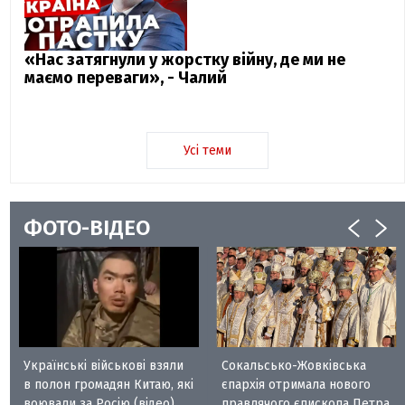
«Нас затягнули у жорстку війну, де ми не
маємо переваги», - Чалий
Усі теми
ФОТО-ВІДЕО
Українські військові взяли
Сокальсько-Жовківська
в полон громадян Китаю, які
єпархія отримала нового
воювали за Росію (відео)
правлячого єпископа Петра