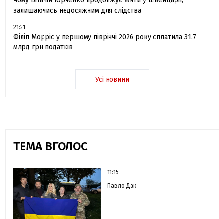
Чому Віталій Юрченко продовжує жити у Швейцарії,
залишаючись недосяжним для слідства
21:21
Філіп Морріс у першому півріччі 2026 року сплатила 31.7
млрд грн податків
Усі новини
ТЕМА ВГОЛОС
11:15
Павло Дак