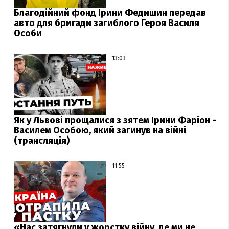
Благодійний фонд Ірини Федишин передав
авто для бригади загиблого Героя Василя
Особи
13:03
Як у Львові прощалися з зятем Ірини Фаріон -
Василем Особою, який загинув на війні
(трансляція)
11:55
«Нас затягнули у жорстку війну, де ми не