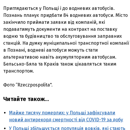
Приглядаються у Польщі і до водневих автобусів.
Познань планує придбати 84 водневих автобуси. Місто
закінчило приймати заявки від компаній, які
подаватимуть документи на контракт на поставку
водню та будівництво та обслуговування заправних
станцій. На думку муніципальної транспортної компанії
в Познані, водневі автобуси можуть стати
альтернативою навіть акумуляторним автобусам.
Бельсько-Бяла та Краків також цікавляться таким
транспортом.
Фото “Rzeczpospolita".
Читайте також...
Майже тисячу померлих: у Польщі зафіксували
новий антирекорд смертності від COVID-19 за добу
У Польщі збільшується популяція вовків, які стають