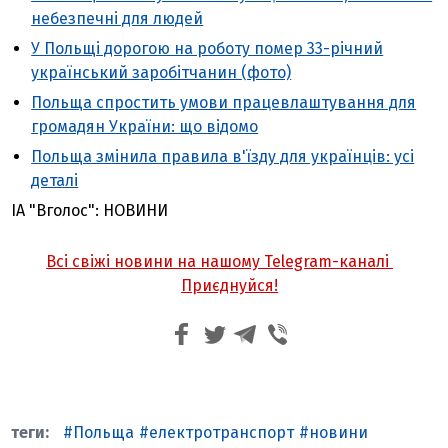
небезпечні для людей
У Польщі дорогою на роботу помер 33-річний
український заробітчанин (фото)
Польща спростить умови працевлаштування для
громадян України: що відомо
Польща змінила правила в'їзду для українців: усі
деталі
ІА "Вголос": НОВИНИ
Всі свіжі новини на нашому Telegram-каналі
Приєднуйся!
Польща
електротранспорт
новини