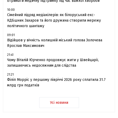
отримати медичну підтримку під час важкої хвороби
10:00
Сімейний підряд медіакілерів: як білоруський екс-
КДБшник Захаров та його дружина створили мережу
політичного шантажу
09:01
Відійшов у вічність колишній міський голова Золочева
Ярослав Максимович
21:41
Чому Віталій Юрченко продовжує жити у Швейцарії,
залишаючись недосяжним для слідства
21:21
Філіп Морріс у першому півріччі 2026 року сплатила 31.7
млрд грн податків
Усі новини