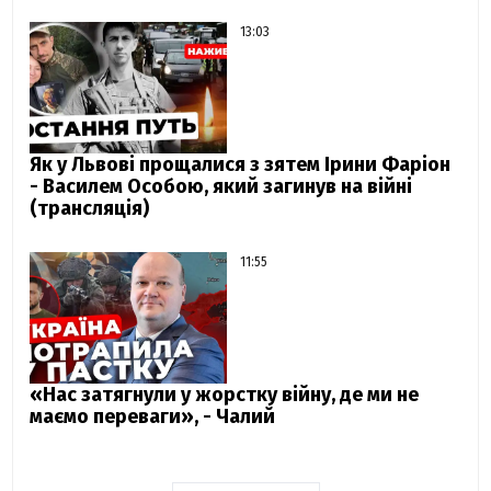
13:03
Як у Львові прощалися з зятем Ірини Фаріон
- Василем Особою, який загинув на війні
(трансляція)
11:55
«Нас затягнули у жорстку війну, де ми не
маємо переваги», - Чалий