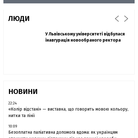
ЛЮДИ
Захисник "Азовсталі" Діанов вдруге
У Львівському університеті відбулася
Павло Дак
одружився та показав фото з весілля
інавгурація новообраного ректора
«Час не лікує, лише притуплює біль»:
сестра загиблого під Бахмутом Воїна з
Буковини розповіла про брата
НОВИНИ
22:24
«Колір відстані» — виставка, що говорить мовою кольору,
нитки та лінії
10:09
Безоплатна паліативна допомога вдома: як українцям