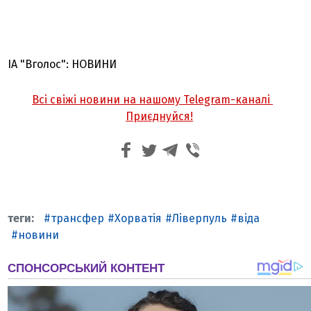
ІА "Вголос": НОВИНИ
Всі свіжі новини на нашому Telegram-каналі
Приєднуйся!
трансфер
Хорватія
Ліверпуль
віда
новини