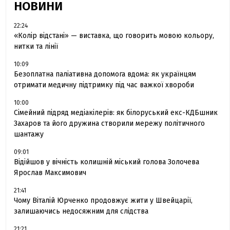
НОВИНИ
22:24
«Колір відстані» — виставка, що говорить мовою кольору,
нитки та лінії
10:09
Безоплатна паліативна допомога вдома: як українцям
отримати медичну підтримку під час важкої хвороби
10:00
Сімейний підряд медіакілерів: як білоруський екс-КДБшник
Захаров та його дружина створили мережу політичного
шантажу
09:01
Відійшов у вічність колишній міський голова Золочева
Ярослав Максимович
21:41
Чому Віталій Юрченко продовжує жити у Швейцарії,
залишаючись недосяжним для слідства
21:21