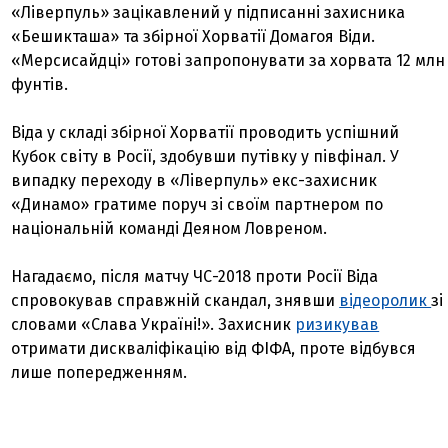
«Ліверпуль» зацікавлений у підписанні захисника
«Бешикташа» та збірної Хорватії Домагоя Віди.
«Мерсисайдці» готові запропонувати за хорвата 12 млн
фунтів.
Віда у складі збірної Хорватії проводить успішний
Кубок світу в Росії, здобувши путівку у півфінал. У
випадку переходу в «Ліверпуль» екс-захисник
«Динамо» гратиме поруч зі своїм партнером по
національній команді Деяном Ловреном.
Нагадаємо, після матчу ЧС-2018 проти Росії Віда
спровокував справжній скандал, знявши
відеоролик
зі
словами «Слава Україні!». Захисник
ризикував
отримати дискваліфікацію від ФІФА, проте відбувся
лише попередженням.