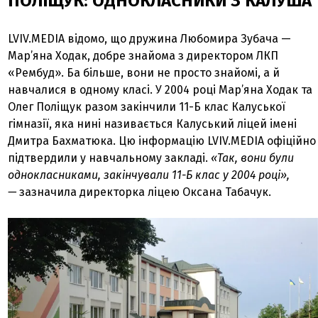
ПОЛІЩУК: ОДНОКЛАСНИКИ З КАЛУША
LVIV.MEDIA відомо, що дружина Любомира Зубача —
Мар’яна Ходак, добре знайома з директором ЛКП
«Рембуд». Ба більше, вони не просто знайомі, а й
навчалися в одному класі. У 2004 році Мар’яна Ходак та
Олег Поліщук разом закінчили 11-Б клас Калуської
гімназії, яка нині називається Калуський ліцей імені
Дмитра Бахматюка. Цю інформацію LVIV.MEDIA офіційно
підтвердили у навчальному закладі.
«Так, вони були
однокласниками, закінчували 11-Б клас у 2004 році»,
—
зазначила директорка ліцею Оксана Табачук.