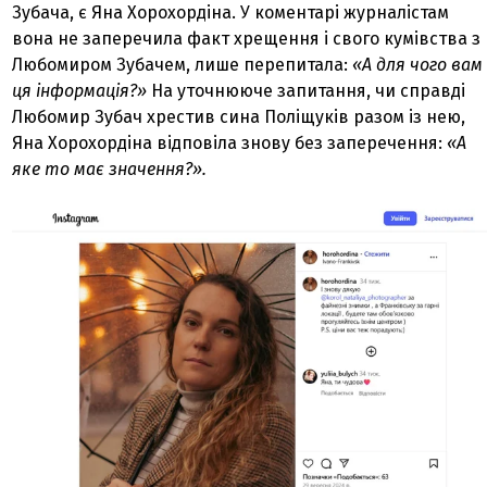
Зубача, є Яна Хорохордіна. У коментарі журналістам
вона не заперечила факт хрещення і свого кумівства з
Любомиром Зубачем, лише перепитала:
«А для чого вам
ця інформація?»
На уточнююче запитання, чи справді
Любомир Зубач хрестив сина Поліщуків разом із нею,
Яна Хорохордіна відповіла знову без заперечення:
«А
яке то має значення?».