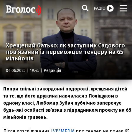
РАДІО
Хрещений батько: як заступник Садового
пов’язаний із переможцем тендеру на 65
мільйонів
04.06.2025 | 19:45 |
Редакція
Попри спільні закордонні подорожі, хрещення дітей
та те, що його дружина навчалася з Поліщуком в
одному класі, Любомир Зубач публічно заперечує
будь-які особисті зв’язки з підрядником проєкту на 65
мільйонів гривень.
Після розслідування
LVIV.MEDIA
про тендер на понад 65