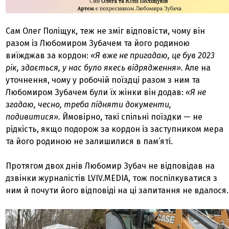
Сам Олег Поліщук, теж не зміг відповісти, чому він
разом із Любомиром Зубачем та його родиною
виїжджав за кордон:
«Я вже не пригадаю, це був 2023
рік, здається, у нас було якесь відрядження».
Але на
уточнення, чому у робочій поїздці разом з ним та
Любомиром Зубачем були їх жінки він додав:
«Я не
згадаю, чесно, треба підняти документи,
подивитися».
Ймовірно, такі спільні поїздки — не
рідкість, якщо подорож за кордон із заступником мера
та його родиною не залишилися в пам’яті.
Протягом двох днів Любомир Зубач не відповідав на
дзвінки журналістів LVIV.MEDIA, тож поспілкуватися з
ним й почути його відповіді на ці запитання не вдалося.