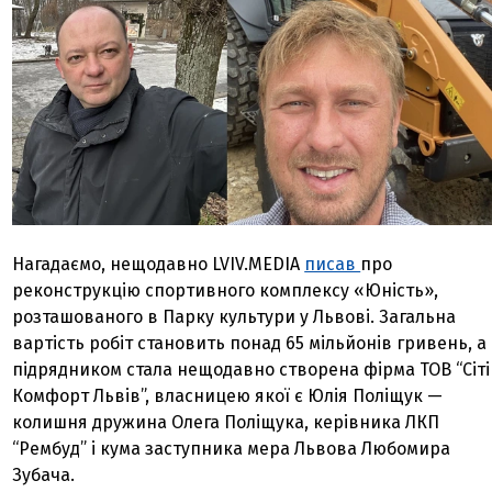
Нагадаємо, нещодавно LVIV.MEDIA
писав
про
реконструкцію спортивного комплексу «Юність»,
розташованого в Парку культури у Львові. Загальна
вартість робіт становить понад 65 мільйонів гривень, а
підрядником стала нещодавно створена фірма ТОВ “Сіті
Комфорт Львів”, власницею якої є Юлія Поліщук —
колишня дружина Олега Поліщука, керівника ЛКП
“Рембуд” і кума заступника мера Львова Любомира
Зубача.