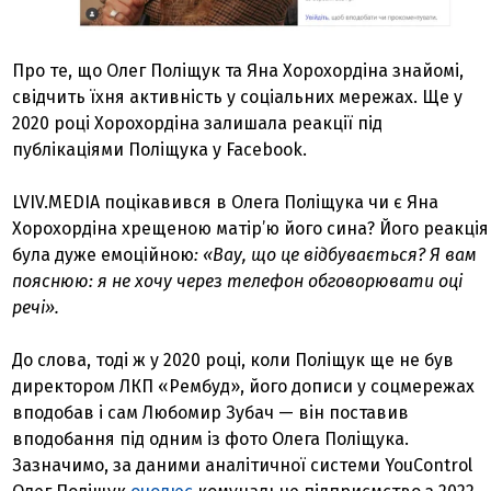
Про те, що Олег Поліщук та Яна Хорохордіна знайомі,
свідчить їхня активність у соціальних мережах. Ще у
2020 році Хорохордіна залишала реакції під
публікаціями Поліщука у Facebook.
LVIV.MEDIA поцікавився в Олега Поліщука чи є Яна
Хорохордіна хрещеною матір’ю його сина? Його реакція
була дуже емоційною
: «Вау, що це відбувається? Я вам
пояснюю: я не хочу через телефон обговорювати оці
речі».
До слова, тоді ж у 2020 році, коли Поліщук ще не був
директором ЛКП «Рембуд», його дописи у соцмережах
вподобав і сам Любомир Зубач — він поставив
вподобання під одним із фото Олега Поліщука.
Зазначимо, за даними аналітичної системи YouControl