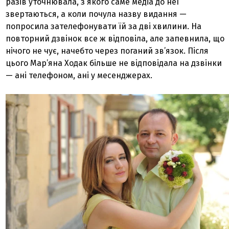
разів уточнювала, з якого саме медіа до неї
звертаються, а коли почула назву видання —
попросила зателефонувати їй за дві хвилини. На
повторний дзвінок все ж відповіла, але запевнила, що
нічого не чує, начебто через поганий зв’язок. Після
цього Мар’яна Ходак більше не відповідала на дзвінки
— ані телефоном, ані у месенджерах.