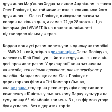
дружиною Мар’яною Ходак та сином Андріаном, а також
Олег Поліщук і, на той момент вже із колишньою його
дружиною — Юлією Поліщук, виїжджали разом за
кордон на кілька днів, а саме з 22 до 28 жовтня. Цю
інформацію LVIV.MEDIA на правах анонімності
підтвердило кілька джерел.
Кордон вони усі разом перетнули в одному автомобілі
— BMW X7, який, згідно з
декларацією
Олега Поліщука,
належить Юлії Поліщук — його ексдружині, з якою він
досі проживає разом. У декларації вона зазначена
як
«особа, яка спільно проживає, але не перебуває у
шлюбі».
Нагадаємо, що саме Юлія Поліщук є
директоркою фірми «Сіті Комфорт Львів»,
яка
виграла
тендер на реконструкцію спортивного
комплексу «Юність» у львівському Парку культури на
суму понад 65 мільйонів гривень. З цією фірмою угоди
були ухвалені без відкритих торгів.