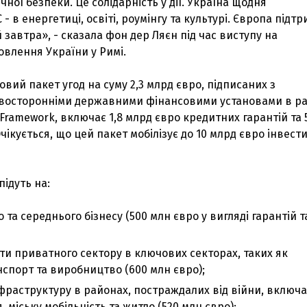
чної безпеки. Це солідарність у дії. Україна щодня
- в енергетиці, освіті, роумінгу та культурі. Європа підтр
й завтра», - сказала фон дер Ляєн під час виступу на
овлення України у Римі.
овий пакет угод на суму 2,3 млрд євро, підписаних з
восторонніми державними фінансовими установами в р
 Framework, включає 1,8 млрд євро кредитних гарантій та 
чікується, що цей пакет мобілізує до 10 млрд євро інвести
підуть на:
 та середнього бізнесу (500 млн євро у вигляді гарантій т
ти приватного сектору в ключових секторах, таких як
нспорт та виробництво (600 млн євро);
фраструктуру в районах, постраждалих від війни, включ
, міську мобільність та житло (520 млн євро);