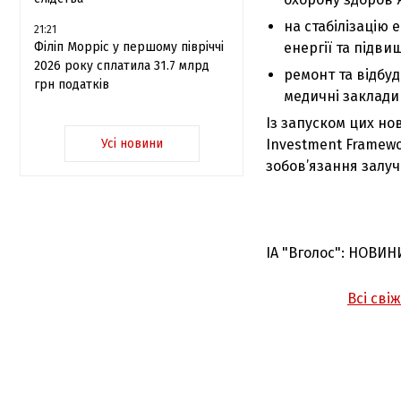
на стабілізацію
21:21
Філіп Морріс у першому півріччі
енергії та підви
2026 року сплатила 31.7 млрд
ремонт та відбу
грн податків
медичні заклади 
Із запуском цих но
Усі новини
Investment Framewo
зобов’язання залуч
ІА "Вголос": НОВИН
Всі сві