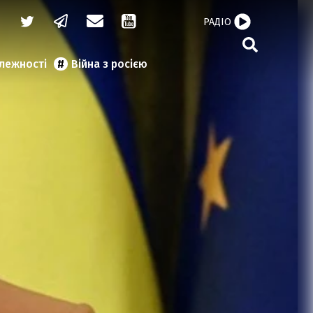
РАДІО
алежності
Війна з росією