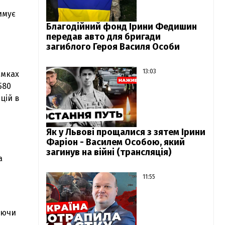
имує
Благодійний фонд Ірини Федишин
передав авто для бригади
загиблого Героя Василя Особи
13:03
амках
580
цій в
Як у Львові прощалися з зятем Ірини
Фаріон - Василем Особою, який
загинув на війні (трансляція)
а
11:55
аючи