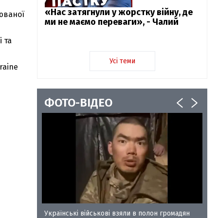
«Нас затягнули у жорстку війну, де
юваної
ми не маємо переваги», - Чалий
 та
Усі теми
raine
ФОТО-ВІДЕО
у-35
Українські військові взяли в полон громадян