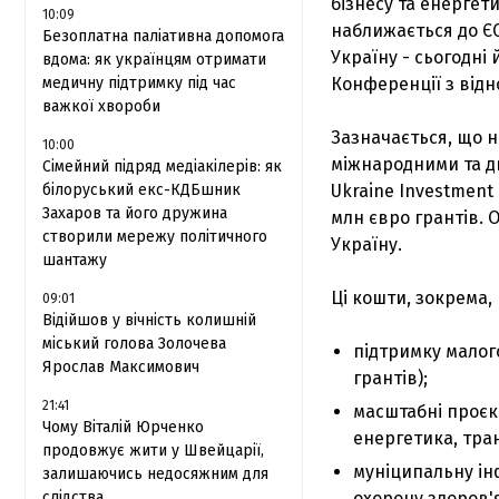
бізнесу та енергети
10:09
наближається до ЄС 
Безоплатна паліативна допомога
Україну - сьогодні 
вдома: як українцям отримати
медичну підтримку під час
Конференції з відн
важкої хвороби
Зазначається, що н
10:00
міжнародними та д
Сімейний підряд медіакілерів: як
білоруський екс-КДБшник
Ukraine Investment
Захаров та його дружина
млн євро грантів. О
створили мережу політичного
Україну.
шантажу
Ці кошти, зокрема, 
09:01
Відійшов у вічність колишній
міський голова Золочева
підтримку малого
Ярослав Максимович
грантів);
21:41
масштабні проєк
Чому Віталій Юрченко
енергетика, тра
продовжує жити у Швейцарії,
муніципальну ін
залишаючись недосяжним для
слідства
охорону здоров'я