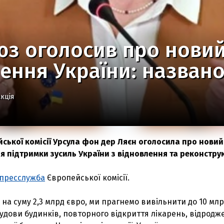
юз оголосив про новий
ення України: названо
кція
ської комісії Урсула фон дер Ляєн оголосила про новий
ля підтримки зусиль України з відновлення та реконструк
пресслужба
Європейської комісії.
на суму 2,3 млрд євро, ми прагнемо вивільнити до 10 мл
будови будинків, повторного відкриття лікарень, відродж