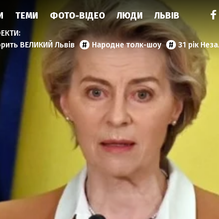
И
ТЕМИ
ФОТО-ВІДЕО
ЛЮДИ
ЛЬВІВ
орить ВЕЛИКИЙ Львів
Народне толк-шоу
31 рік Нез