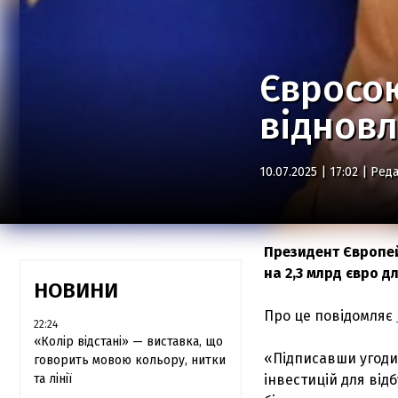
Євросо
відновл
10.07.2025 | 17:02 |
Реда
Президент Європей
на 2,3 млрд євро д
НОВИНИ
Про це повідомляє
22:24
«Колір відстані» — виставка, що
«Підписавши угоди 
говорить мовою кольору, нитки
та лінії
інвестицій для від