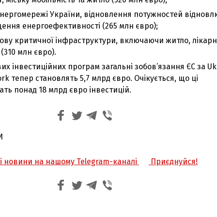
 енергомережі України, відновлення потужностей відновл
щення енергоефективності (265 млн євро);
дову критичної інфраструктури, включаючи житло, лікарні
(310 млн євро).
вих інвестиційних програм загальні зобов’язання ЄС за Uk
rk тепер становлять 5,7 млрд євро. Очікується, що ці
ать понад 18 млрд євро інвестицій.
И
жі новини на нашому Telegram-каналі
Приєднуйся!
З'явилося відео знищеного ворожого С