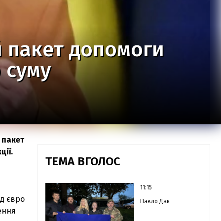
 пакет допомоги
 суму
 пакет
ції.
ТЕМА ВГОЛОС
11:15
рд євро
Павло Дак
ення