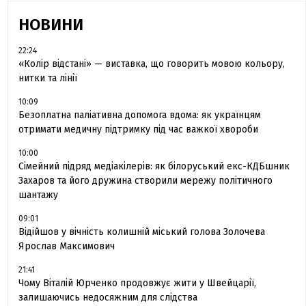
НОВИНИ
22:24
«Колір відстані» — виставка, що говорить мовою кольору,
нитки та лінії
10:09
Безоплатна паліативна допомога вдома: як українцям
отримати медичну підтримку під час важкої хвороби
10:00
Сімейний підряд медіакілерів: як білоруський екс-КДБшник
Захаров та його дружина створили мережу політичного
шантажу
09:01
Відійшов у вічність колишній міський голова Золочева
Ярослав Максимович
21:41
Чому Віталій Юрченко продовжує жити у Швейцарії,
залишаючись недосяжним для слідства