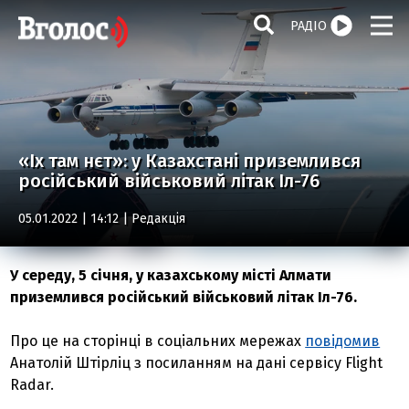
РАДІО
«Іх там нєт»: у Казахстані приземлився
російський військовий літак Іл-76
05.01.2022 | 14:12 |
Редакція
У середу, 5 січня, у казахському місті Алмати
приземлився російський військовий літак Іл-76.
Про це на сторінці в соціальних мережах
повідомив
Анатолій Штірліц з посиланням на дані сервісу Flight
Radar.