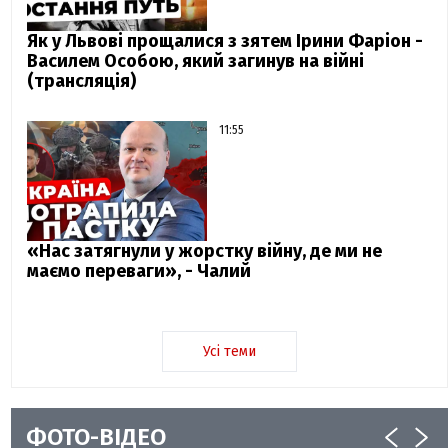
Як у Львові прощалися з зятем Ірини Фаріон -
Василем Особою, який загинув на війні
(трансляція)
11:55
«Нас затягнули у жорстку війну, де ми не
маємо переваги», - Чалий
Усі теми
ФОТО-ВІДЕО