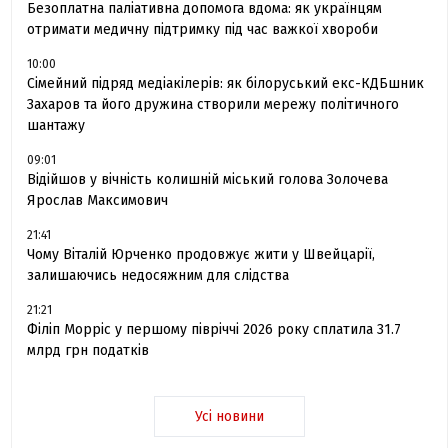
Безоплатна паліативна допомога вдома: як українцям
отримати медичну підтримку під час важкої хвороби
10:00
Сімейний підряд медіакілерів: як білоруський екс-КДБшник
Захаров та його дружина створили мережу політичного
шантажу
09:01
Відійшов у вічність колишній міський голова Золочева
Ярослав Максимович
21:41
Чому Віталій Юрченко продовжує жити у Швейцарії,
залишаючись недосяжним для слідства
21:21
Філіп Морріс у першому півріччі 2026 року сплатила 31.7
млрд грн податків
Усі новини