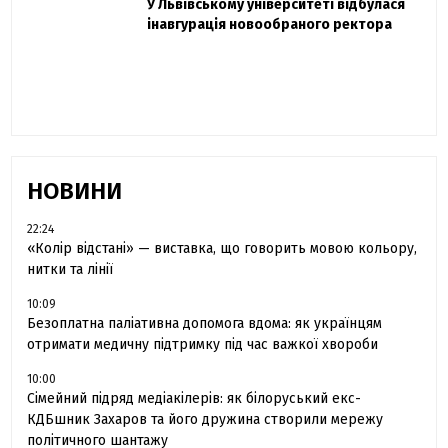
Захисник "Азовсталі" Діанов вдруге
У Львівському університеті відбулася
Павло Дак
одружився та показав фото з весілля
інавгурація новообраного ректора
«Час не лікує, лише притуплює біль»:
сестра загиблого під Бахмутом Воїна з
Буковини розповіла про брата
НОВИНИ
22:24
«Колір відстані» — виставка, що говорить мовою кольору,
нитки та лінії
10:09
Безоплатна паліативна допомога вдома: як українцям
отримати медичну підтримку під час важкої хвороби
10:00
Сімейний підряд медіакілерів: як білоруський екс-
КДБшник Захаров та його дружина створили мережу
політичного шантажу