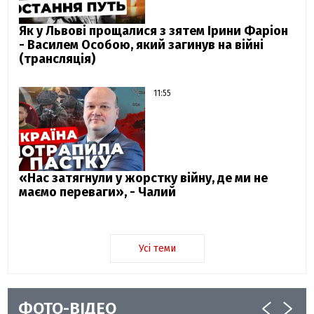
Як у Львові прощалися з зятем Ірини Фаріон
- Василем Особою, який загинув на війні
(трансляція)
11:55
«Нас затягнули у жорстку війну, де ми не
маємо переваги», - Чалий
Усі теми
ФОТО-ВІДЕО