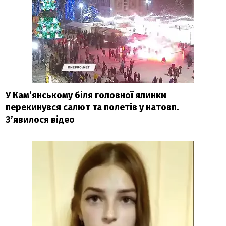
У Кам’янському біля головної ялинки
перекинувся салют та полетів у натовп.
З’явилося відео