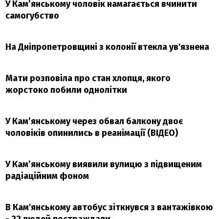
У Кам’янському чоловік намагається вчинити
самогубство
На Дніпропетровщині з колонії втекла ув'язнена
Мати розповіла про стан хлопця, якого
жорстоко побили однолітки
У Кам’янському через обвал балкону двоє
чоловіків опинились в реанімації (ВІДЕО)
У Кам’янському виявили вулицю з підвищеним
радіаційним фоном
В Кам'янському автобус зіткнувся з вантажівкою
- 22 людей постраждали