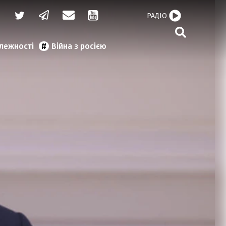
РАДІО
алежності
Війна з росією