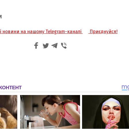
И
жі новини на нашому Telegram-каналі
Приєднуйся!
З'явилося відео знищеного ворожого С