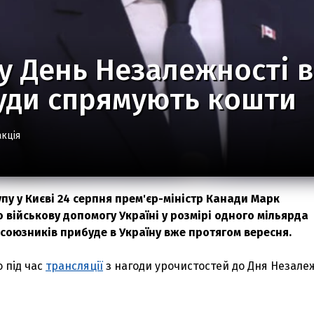
у День Незалежності в
уди спрямують кошти
кція
упу у Києві 24 серпня прем'єр-міністр Канади Марк
 військову допомогу Україні у розмірі одного мільярда
 союзників прибуде в Україну вже протягом вересня.
о під час
трансляції
з нагоди урочистостей до Дня Незале