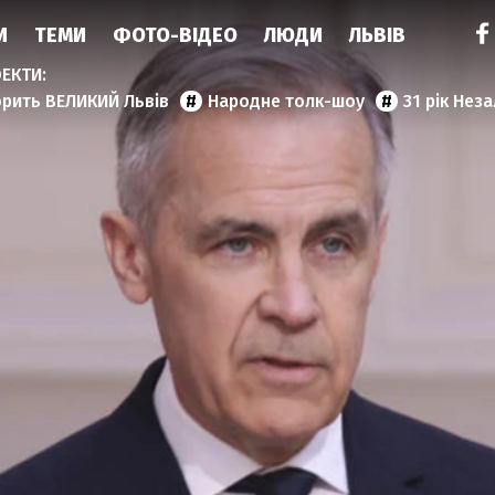
И
ТЕМИ
ФОТО-ВІДЕО
ЛЮДИ
ЛЬВІВ
орить ВЕЛИКИЙ Львів
Народне толк-шоу
31 рік Нез