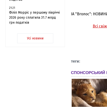
21:21
Філіп Морріс у першому півріччі
ІА "Вголос": НОВИН
2026 року сплатила 31.7 млрд
грн податків
Всі сві
Усі новини