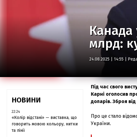
Канада 
млрд: к
24.08.2025 | 14:55 |
Реда
Під час свого вист
Карні оголосив про
НОВИНИ
доларів. Зброя від
22:24
Про це стало відом
«Колір відстані» — виставка, що
України.
говорить мовою кольору, нитки
та лінії