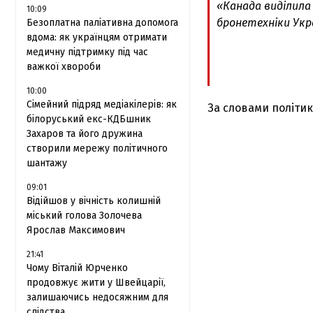
«Канада виділила 
10:09
бронетехніки Укра
Безоплатна паліативна допомога
вдома: як українцям отримати
медичну підтримку під час
важкої хвороби
10:00
Сімейний підряд медіакілерів: як
За словами політик
білоруський екс-КДБшник
Захаров та його дружина
створили мережу політичного
шантажу
09:01
Відійшов у вічність колишній
міський голова Золочева
Ярослав Максимович
21:41
Чому Віталій Юрченко
продовжує жити у Швейцарії,
залишаючись недосяжним для
слідства