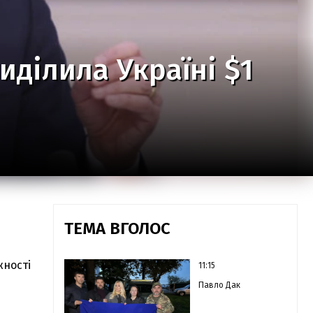
иділила Україні $1
ТЕМА ВГОЛОС
жності
11:15
Павло Дак