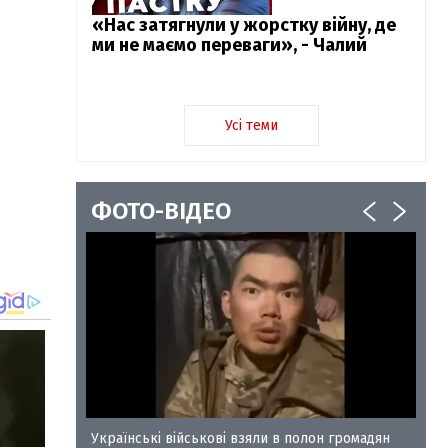
«Нас затягнули у жорстку війну, де
ми не маємо переваги», - Чалий
Усі теми
ФОТО-ВІДЕО
у-35
Українські військові взяли в полон громадян