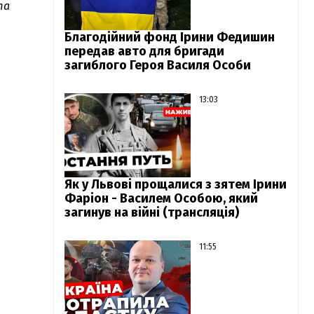
та
Благодійний фонд Ірини Федишин
передав авто для бригади
загиблого Героя Василя Особи
13:03
Як у Львові прощалися з зятем Ірини
Фаріон - Василем Особою, який
загинув на війні (трансляція)
11:55