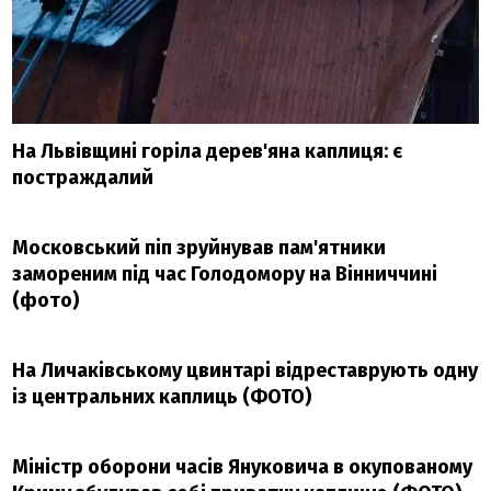
На Львівщині горіла дерев'яна каплиця: є
постраждалий
Московський піп зруйнував пам'ятники
замореним під час Голодомору на Вінниччині
(фото)
На Личаківському цвинтарі відреставрують одну
із центральних каплиць (ФОТО)
Міністр оборони часів Януковича в окупованому