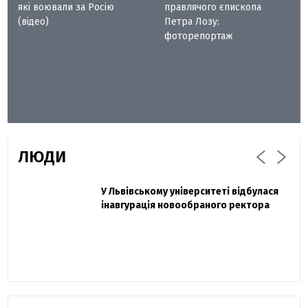
які воювали за Росію
правлячого єпископа
(відео)
Петра Лозу:
фоторепортаж
ЛЮДИ
Захисник "Азовсталі" Діанов вдруге
У Львівському університеті відбулася
Павло Дак
одружився та показав фото з весілля
інавгурація новообраного ректора
«Час не лікує, лише притуплює біль»:
сестра загиблого під Бахмутом Воїна з
Буковини розповіла про брата