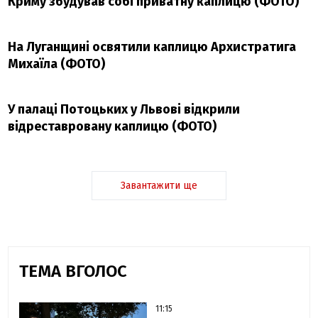
Криму збудував собі приватну каплицю (ФОТО)
На Луганщині освятили каплицю Архистратига
Михаїла (ФОТО)
У палаці Потоцьких у Львові відкрили
відреставровану каплицю (ФОТО)
Завантажити ще
ТЕМА ВГОЛОС
11:15