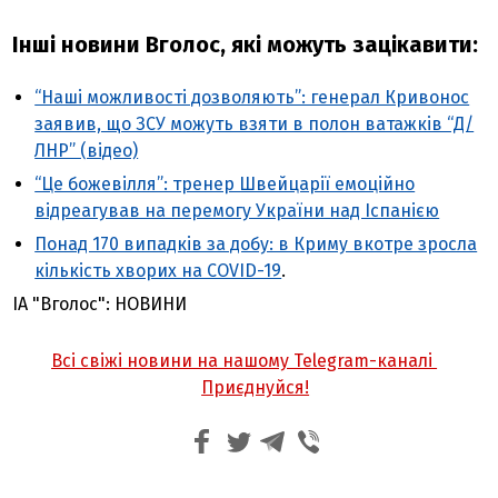
Інші новини Вголос, які можуть зацікавити:
“Наші можливості дозволяють”: генерал Кривонос
заявив, що ЗСУ можуть взяти в полон ватажків “Д/
ЛНР” (відео)
“Це божевілля”: тренер Швейцарії емоційно
відреагував на перемогу України над Іспанією
Понад 170 випадків за добу: в Криму вкотре зросла
кількість хворих на COVID-19
.
ІА "Вголос": НОВИНИ
Всі свіжі новини на нашому Telegram-каналі
Приєднуйся!