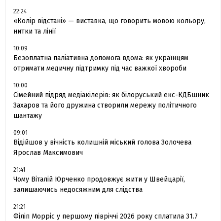
22:24
«Колір відстані» — виставка, що говорить мовою кольору,
нитки та лінії
10:09
Безоплатна паліативна допомога вдома: як українцям
отримати медичну підтримку під час важкої хвороби
10:00
Сімейний підряд медіакілерів: як білоруський екс-КДБшник
Захаров та його дружина створили мережу політичного
шантажу
09:01
Відійшов у вічність колишній міський голова Золочева
Ярослав Максимович
21:41
Чому Віталій Юрченко продовжує жити у Швейцарії,
залишаючись недосяжним для слідства
21:21
Філіп Морріс у першому півріччі 2026 року сплатила 31.7