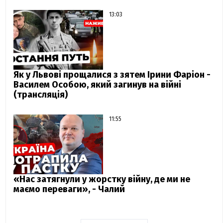
13:03
Як у Львові прощалися з зятем Ірини Фаріон -
Василем Особою, який загинув на війні
(трансляція)
11:55
«Нас затягнули у жорстку війну, де ми не
маємо переваги», - Чалий