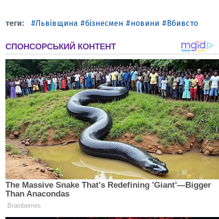
Львівщина
бізнесмен
новини
Вбивсто