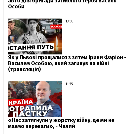
авто для бригади загиблого Героя Василя
Особи
13:03
Як у Львові прощалися з зятем Ірини Фаріон -
Василем Особою, який загинув на війні
(трансляція)
11:55
«Нас затягнули у жорстку війну, де ми не
маємо переваги», - Чалий