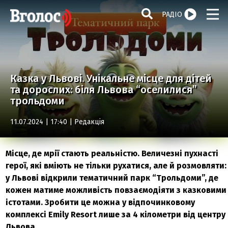
РАДІО
Казка у Львові. Унікальне місце для дітей
та дорослих: біля Львова “оселилися”
трольдоми
11.07.2024 | 17:40 |
Редакція
Місце, де мрії стають реальністю. Величезні пухнасті
герої, які вміють не тільки рухатися, але й розмовляти:
у Львові відкрили тематичний парк “Трольдоми”, де
кожен матиме можливість повзаємодіяти з казковими
істотами. Зробити це можна у відпочинковому
комплексі Emily Resort лише за 4 кілометри від центру
Львова.