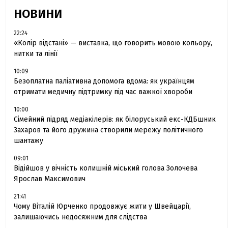
НОВИНИ
22:24
«Колір відстані» — виставка, що говорить мовою кольору,
нитки та лінії
10:09
Безоплатна паліативна допомога вдома: як українцям
отримати медичну підтримку під час важкої хвороби
10:00
Сімейний підряд медіакілерів: як білоруський екс-КДБшник
Захаров та його дружина створили мережу політичного
шантажу
09:01
Відійшов у вічність колишній міський голова Золочева
Ярослав Максимович
21:41
Чому Віталій Юрченко продовжує жити у Швейцарії,
залишаючись недосяжним для слідства