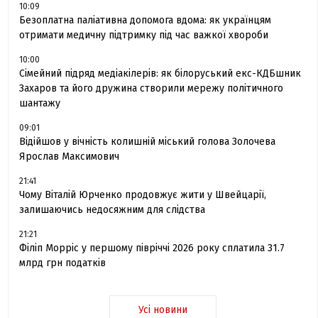
10:09
Безоплатна паліативна допомога вдома: як українцям
отримати медичну підтримку під час важкої хвороби
10:00
Сімейний підряд медіакілерів: як білоруський екс-КДБшник
Захаров та його дружина створили мережу політичного
шантажу
09:01
Відійшов у вічність колишній міський голова Золочева
Ярослав Максимович
21:41
Чому Віталій Юрченко продовжує жити у Швейцарії,
залишаючись недосяжним для слідства
21:21
Філіп Морріс у першому півріччі 2026 року сплатила 31.7
млрд грн податків
Усі новини