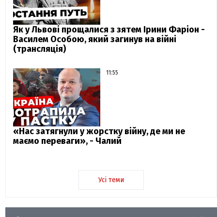
Як у Львові прощалися з зятем Ірини Фаріон -
Василем Особою, який загинув на війні
(трансляція)
11:55
«Нас затягнули у жорстку війну, де ми не
маємо переваги», - Чалий
Усі теми