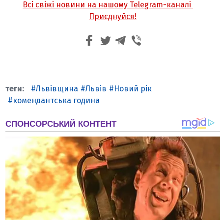
Всі свіжі новини на нашому Telegram-каналі
Приєднуйся!
Львівщина
Львів
Новий рік
комендантська година