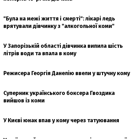
"Була на межі життя і смерті": лікарі ледь
врятували дівчинку з "алкогольної коми"
У Запорізькій області дівчинка випила шість
літрів води та впала в кому
Режисера Георгія Данелію ввели у штучну кому
Суперник українського боксера Гвоздика
вийшов із коми
У Києві юнак впав у кому через татуювання