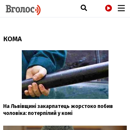
РАДІО
КОМА
На Львівщині закарпатець жорстоко побив
чоловіка: потерпілий у комі