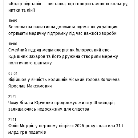
«Колір відстані» — виставка, що говорить мовою кольору,
нитки та лінії
10:09
Безоплатна паліативна допомога вдома: як українцям
отримати медичну підтримку під час важкої хвороби
10:00
Сімейний підряд медіакілерів: як білоруський екс-
КДБшник Захаров та його дружина створили мережу
політичного шантажу
09:01
Відійшов у вічність колишній міський голова Золочева
Ярослав Максимович
21:41
Чому Віталій Юрченко продовжує жити у Швейцарії,
залишаючись недосяжним для слідства
21:21
Філіп Морріс у першому півріччі 2026 року сплатила 31.7
млрд грн податків