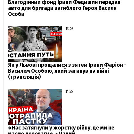
Благодійний фонд Ірини Федишин передав
авто для бригади загиблого Героя Василя
Особи
13:03
Як у Львові прощалися з зятем Ірини Фаріон -
Василем Особою, який загинув на війні
(трансляція)
11:55
«Нас затягнули у жорстку війну, де ми не
маємо переваги», - Чалий