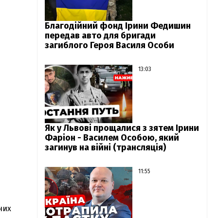
Благодійний фонд Ірини Федишин
передав авто для бригади
загиблого Героя Василя Особи
13:03
Як у Львові прощалися з зятем Ірини
Фаріон - Василем Особою, який
загинув на війні (трансляція)
11:55
них