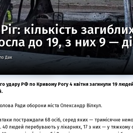
Ріг: кількість загибли
осла до 19, з них 9 — д
ло Дак
го удару РФ по Кривому Рогу 4 квітня загинули 19 людей
й.
олова Ради оборони міста Олександр Вілкул.
атаки постраждали 68 осіб, серед яких — тримісячне немо
. 40 людей перебувають у лікарнях, 17 з них — у тяжкому с