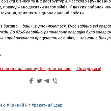
, об’єкти бізнесу та інфраструктури. Частково зруйновано
, пошкоджено десятки автомобілів. У деяких районах не
стачання, тривають відновлювальні роботи.
 багато — дані ще уточнюються. Було задіяно всі опера
ужби. До 02:45 аварійно-рятувальну операцію було заверш
ки продовжували працювати всю ніч», — зазначив Вілкул
И
жі новини на нашому Telegram-каналі
Приєднуйся!
ією
Кривий Ріг
ракетний удар
З'явилося відео знищеного ворожого С