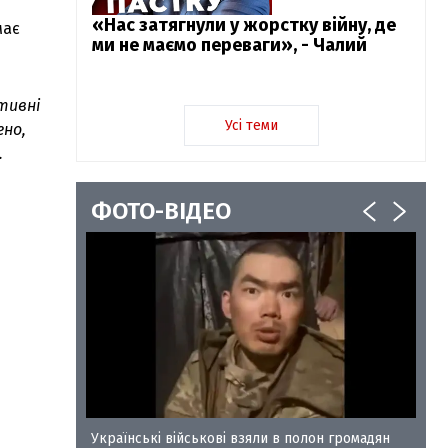
«Нас затягнули у жорстку війну, де
має
ми не маємо переваги», - Чалий
тивні
Усі теми
ено,
.
ФОТО-ВІДЕО
у-35
Українські військові взяли в полон громадян