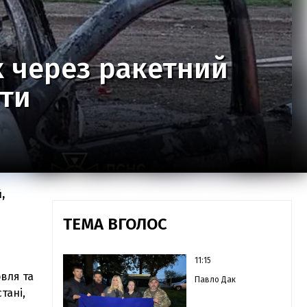
х через ракетний
іти
,
ТЕМА ВГОЛОС
11:15
вля та
Павло Дак
тані,