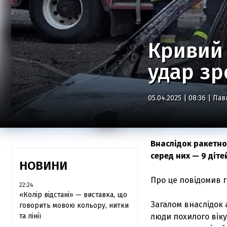
Кривий 
удар зр
05.04.2025 | 08:36 |
Пав
Внаслідок ракетно
серед них — 9 діте
НОВИНИ
Про це повідомив г
22:24
«Колір відстані» — виставка, що
Загалом внаслідок 
говорить мовою кольору, нитки
та лінії
люди похилого віку