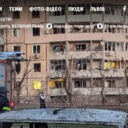
И
ТЕМИ
ФОТО-ВІДЕО
ЛЮДИ
ЛЬВІВ
орить ВЕЛИКИЙ Львів
Народне толк-шоу
31 рік Нез