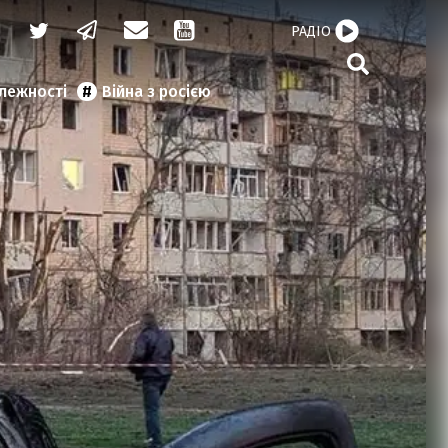
РАДІО
алежності
Війна з росією