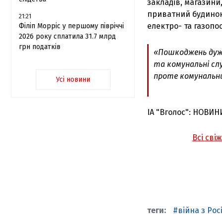
закладів, магазини
приватний будинок
21:21
електро- та газопо
Філіп Морріс у першому півріччі
2026 року сплатила 31.7 млрд
грн податків
«Пошкоджень дуже
та комунальні сл
проте комунальни
Усі новини
ІА "Вголос": НОВИН
Всі сві
війна з Рос