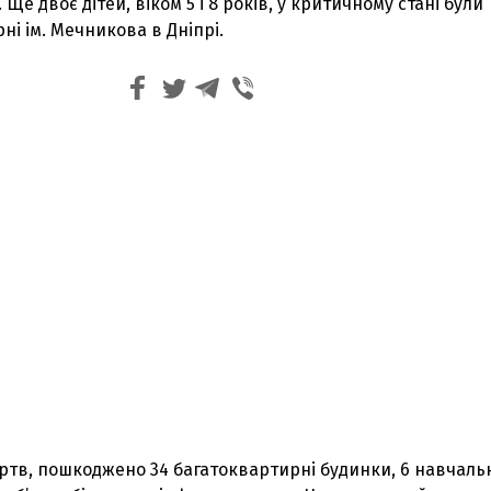
 Ще двоє дітей, віком 5 і 8 років, у критичному стані були
ні ім. Мечникова в Дніпрі.
ртв, пошкоджено 34 багатоквартирні будинки, 6 навчаль