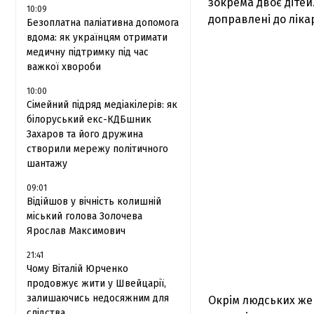
зокрема двоє дітей.
10:09
доправлені до лікар
Безоплатна паліативна допомога
вдома: як українцям отримати
медичну підтримку під час
важкої хвороби
10:00
Сімейний підряд медіакілерів: як
білоруський екс-КДБшник
Захаров та його дружина
створили мережу політичного
шантажу
09:01
Відійшов у вічність колишній
міський голова Золочева
Ярослав Максимович
21:41
Чому Віталій Юрченко
продовжує жити у Швейцарії,
залишаючись недосяжним для
Окрім людських же
слідства