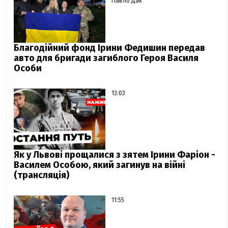
Павло Дак
Благодійний фонд Ірини Федишин передав
авто для бригади загиблого Героя Василя
Особи
13:03
Як у Львові прощалися з зятем Ірини Фаріон -
Василем Особою, який загинув на війні
(трансляція)
11:55