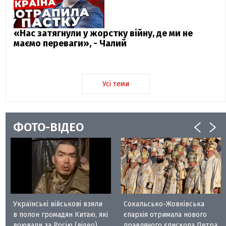
«Нас затягнули у жорстку війну, де ми не
маємо переваги», - Чалий
Усі теми
ФОТО-ВІДЕО
Українські військові взяли
Сокальсько-Жовківська
в полон громадян Китаю, які
єпархія отримала нового
воювали за Росію (відео)
правлячого єпископа Петра