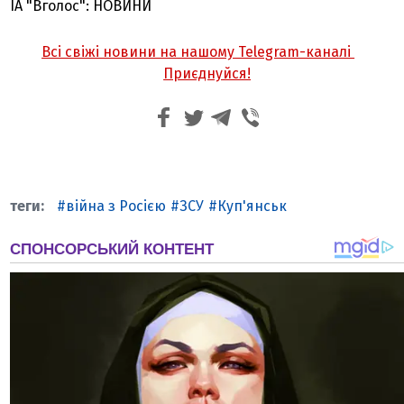
ІА "Вголос": НОВИНИ
Всі свіжі новини на нашому Telegram-каналі
Приєднуйся!
війна з Росією
ЗСУ
Куп'янськ