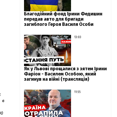
Благодійний фонд Ірини Федишин
передав авто для бригади
загиблого Героя Василя Особи
13:03
Як у Львові прощалися з зятем Ірини
Фаріон - Василем Особою, який
загинув на війні (трансляція)
11:55
х
є в
00