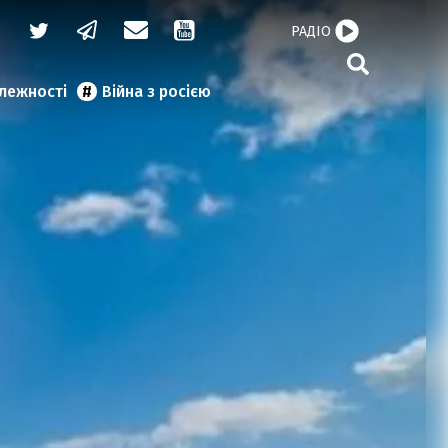
РАДІО
алежності
Війна з росією