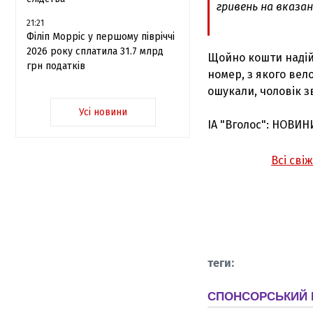
гривень на вказан
21:21
Філіп Морріс у першому півріччі
2026 року сплатила 31.7 млрд
Щойно кошти надійш
грн податків
номер, з якого вел
ошукали, чоловік 
Усі новини
ІА "Вголос": НОВИН
Всі сві