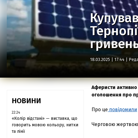
Купував
Тернопі
гривен
18.03.2025 | 17:44 |
Реда
Аферисти активно 
оголошення про пр
НОВИНИ
Про це
повідомили
22:24
«Колір відстані» — виставка, що
Черговою жертвою 
говорить мовою кольору, нитки
та лінії