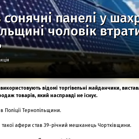
 сонячні панелі у шахр
льщині чоловік втрат
ь
кція
використовують відомі торгівельні майданчики, виста
одаж товарів, який насправді не існує.
в Поліції Тернопільщини.
такої афери став 39-річний мешканець Чортківщини.