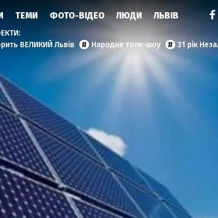
И
ТЕМИ
ФОТО-ВІДЕО
ЛЮДИ
ЛЬВІВ
орить ВЕЛИКИЙ Львів
Народне толк-шоу
31 рік Нез