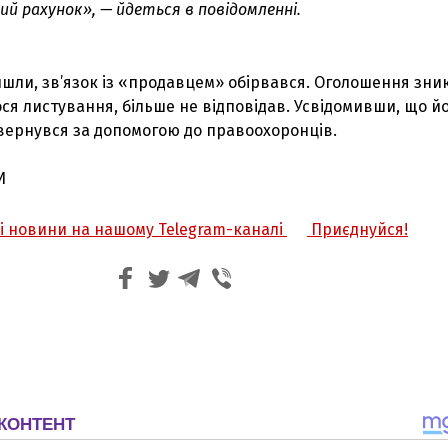
ий рахунок», — йдеться в повідомленні.
ли, зв’язок із «продавцем» обірвався. Оголошення зник
ося листування, більше не відповідав. Усвідомивши, що й
звернувся за допомогою до правоохоронців.
И
жі новини на нашому Telegram-каналі
Приєднуйся!
З'явилося відео знищеного ворожого С