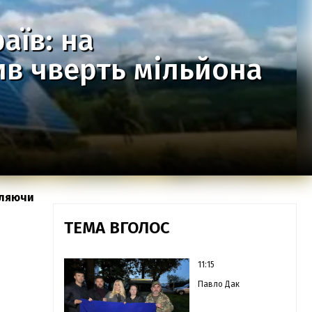
аїв: на
ив чверть мільйона
вляючи
ТЕМА ВГОЛОС
11:15
Павло Дак