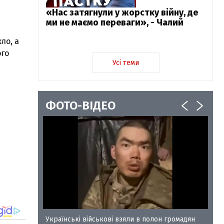
«Нас затягнули у жорстку війну, де
ми не маємо переваги», - Чалий
ло, а
ого
Усі теми
ФОТО-ВІДЕО
у-35
Українські військові взяли в полон громадян