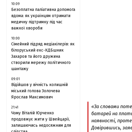
10:09
Безоплатна паліативна допомога
вдома: як українцям отримати
медичну підтримку під час
важкої хвороби
10:00
Сімейний підряд медіакілерів: як
білоруський екс-КДБшник
Захаров та його дружина
створили мережу політичного
шантажу
09:01
Відійшов у вічність колишній
міський голова Золочева
Ярослав Максимович
«За словами поте
21:41
Чому Віталій Юрченко
батарей на платф
продовжує жити у Швейцарії,
наявності, проте
залишаючись недосяжним для
Довірившись, зая
слідства