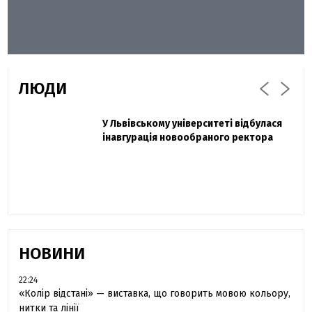
ЛЮДИ
Захисник "Азовсталі" Діанов вдруге
У Львівському університеті відбулася
Павло Дак
одружився та показав фото з весілля
інавгурація новообраного ректора
«Час не лікує, лише притуплює біль»:
сестра загиблого під Бахмутом Воїна з
Буковини розповіла про брата
НОВИНИ
22:24
«Колір відстані» — виставка, що говорить мовою кольору,
нитки та лінії