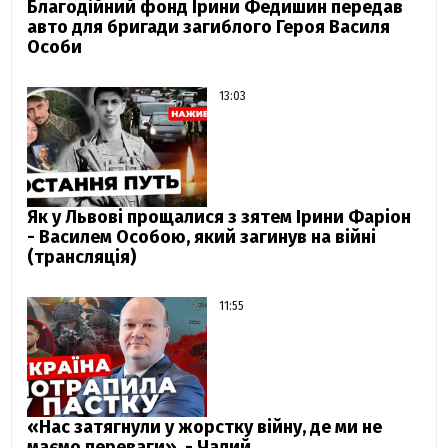
Благодійний фонд Ірини Федишин передав
авто для бригади загиблого Героя Василя
Особи
13:03
Як у Львові прощалися з зятем Ірини Фаріон
- Василем Особою, який загинув на війні
(трансляція)
11:55
«Нас затягнули у жорстку війну, де ми не
маємо переваги», - Чалий