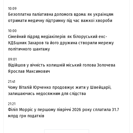
10:09
Безоплатна паліативна допомога вдома: як українцям
отримати медичну підтримку під час важкої хвороби
10:00
Сімейний підряд медіакілерів: як білоруський екс-
КДБшник Захаров та його дружина створили мережу
політичного шантажу
09:01
Відійшов у вічність колишній міський голова Золочева
Ярослав Максимович
21:41
Чому Віталій Юрченко продовжує жити у Швейцарії,
залишаючись недосяжним для слідства
21:21
Філіп Морріс у першому півріччі 2026 року сплатила 31.7
млрд грн податків