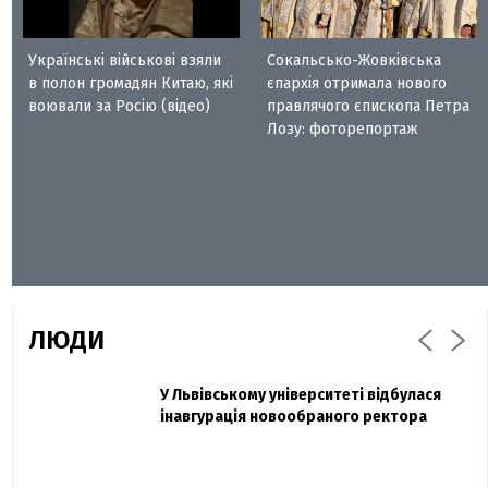
Українські військові взяли
Сокальсько-Жовківська
в полон громадян Китаю, які
єпархія отримала нового
воювали за Росію (відео)
правлячого єпископа Петра
Лозу: фоторепортаж
ЛЮДИ
Захисник "Азовсталі" Діанов вдруге
У Львівському університеті відбулася
Павло Дак
одружився та показав фото з весілля
інавгурація новообраного ректора
«Час не лікує, лише притуплює біль»:
сестра загиблого під Бахмутом Воїна з
Буковини розповіла про брата