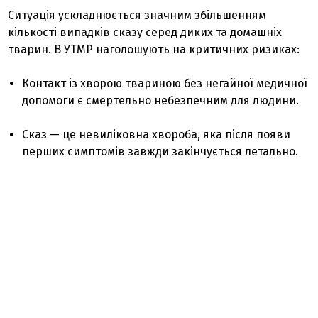
Ситуація ускладнюється значним збільшенням
кількості випадків сказу серед диких та домашніх
тварин. В УТМР наголошують на критичних ризиках:
Контакт із хворою твариною без негайної медичної
допомоги є смертельно небезпечним для людини.
Сказ — це невиліковна хвороба, яка після появи
перших симптомів завжди закінчується летально.