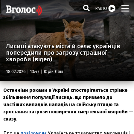
РАДІО
Лисиці атакують міста й села: українців
попередили про загрозу страшної
хвороби (відео)
18.02.2026 | 13:47 |
Юрій Лящ
Останніми роками в Україні спостерігається стрімке
збільшення популяції лисиць, що призвело до
частіших випадків нападів на свійську птицю та
зростання загрози поширення смертельної хвороби —
сказу.
Про це
повідомляє
Українське товариство мисливців і