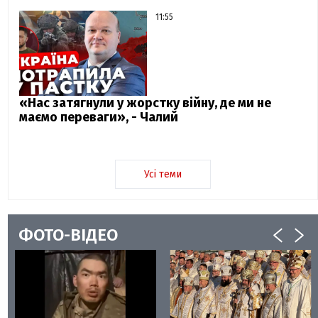
11:55
«Нас затягнули у жорстку війну, де ми не
маємо переваги», - Чалий
Усі теми
ФОТО-ВІДЕО