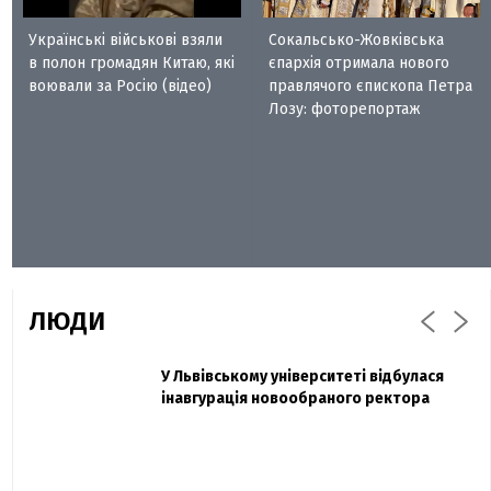
Українські військові взяли
Сокальсько-Жовківська
в полон громадян Китаю, які
єпархія отримала нового
воювали за Росію (відео)
правлячого єпископа Петра
Лозу: фоторепортаж
ЛЮДИ
Захисник "Азовсталі" Діанов вдруге
У Львівському університеті відбулася
Павло Дак
одружився та показав фото з весілля
інавгурація новообраного ректора
«Час не лікує, лише притуплює біль»:
сестра загиблого під Бахмутом Воїна з
Буковини розповіла про брата