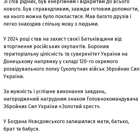
Зі слів рідних, був енергійним і відкритим до всього
нового. Був справедливим, завжди готовим допомогти,
на нього можна було покластися. Мав багато друзів і
легко знаходив спільну мову з людьми.
У 2024 році став на захист своєї Батьківщини від
вторгнення російських окупантів. Боронив
територіальну цілісність та суверенітет України на
Донецькому напрямку у складі 120-го окремого
розвідувального полку Сухопутних військ Збройних Сил
України.
За мужність і успішне виконання завдань,
нагороджений нагрудним знаком Головнокомандувача
Збройних Сил України «Золотий хрест».
У Богдана Нєвєдомського залишилися мати, батько,
брат та бабуся.