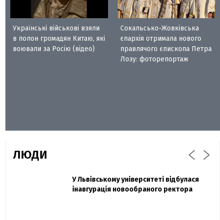
Українські військові взяли
Сокальсько-Жовківська
в полон громадян Китаю, які
єпархія отримала нового
воювали за Росію (відео)
правлячого єпископа Петра
Лозу: фоторепортаж
ЛЮДИ
Захисник "Азовсталі" Діанов вдруге
У Львівському університеті відбулася
Павло Дак
одружився та показав фото з весілля
інавгурація новообраного ректора
«Час не лікує, лише притуплює біль»:
сестра загиблого під Бахмутом Воїна з
Буковини розповіла про брата