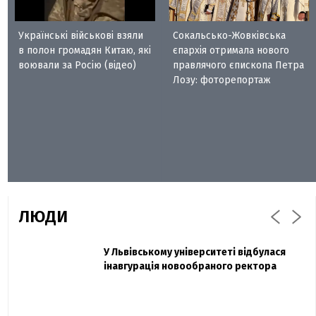
Українські військові взяли
Сокальсько-Жовківська
в полон громадян Китаю, які
єпархія отримала нового
воювали за Росію (відео)
правлячого єпископа Петра
Лозу: фоторепортаж
ЛЮДИ
Захисник "Азовсталі" Діанов вдруге
У Львівському університеті відбулася
Павло Дак
одружився та показав фото з весілля
інавгурація новообраного ректора
«Час не лікує, лише притуплює біль»:
сестра загиблого під Бахмутом Воїна з
Буковини розповіла про брата