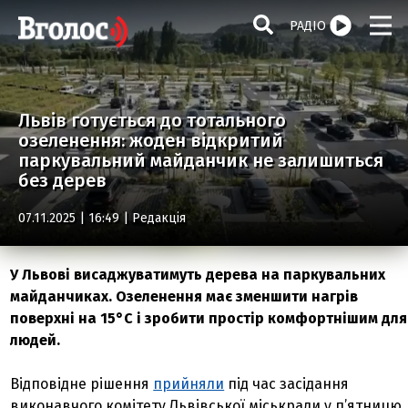
РАДІО
Львів готується до тотального
озеленення: жоден відкритий
паркувальний майданчик не залишиться
без дерев
07.11.2025 | 16:49 |
Редакція
У Львові висаджуватимуть дерева на паркувальних
майданчиках. Озеленення має зменшити нагрів
поверхні на 15°C і зробити простір комфортнішим для
людей.
Відповідне рішення
прийняли
під час засідання
виконавчого комітету Львівської міськради у п’ятницю,