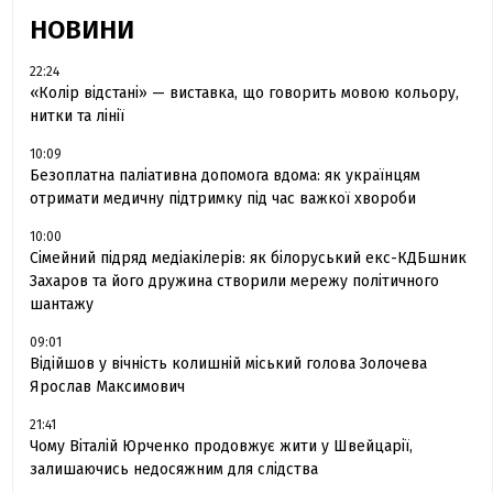
НОВИНИ
22:24
«Колір відстані» — виставка, що говорить мовою кольору,
нитки та лінії
10:09
Безоплатна паліативна допомога вдома: як українцям
отримати медичну підтримку під час важкої хвороби
10:00
Сімейний підряд медіакілерів: як білоруський екс-КДБшник
Захаров та його дружина створили мережу політичного
шантажу
09:01
Відійшов у вічність колишній міський голова Золочева
Ярослав Максимович
21:41
Чому Віталій Юрченко продовжує жити у Швейцарії,
залишаючись недосяжним для слідства