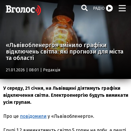
РАДІО
«Львівобленерго» змінило графіки
відключень світла: які прогнози для міста
та області
21.01.2026 | 08:01 |
Редакція
У середу, 21 січня, на Львівщині діятимуть графіки
відключення світла. Електроенергію будуть вимикати
усім групам.
Про це
повідомили
у «Львівобленерго».
Групі 1.2 вимикатимуть світло 5 годин на добу, а решті