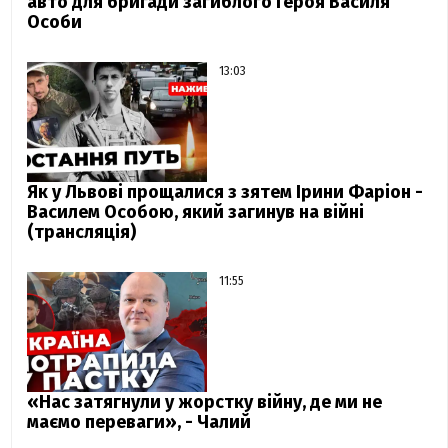
авто для бригади загиблого Героя Василя
Особи
13:03
Як у Львові прощалися з зятем Ірини Фаріон -
Василем Особою, який загинув на війні
(трансляція)
11:55
«Нас затягнули у жорстку війну, де ми не
маємо переваги», - Чалий