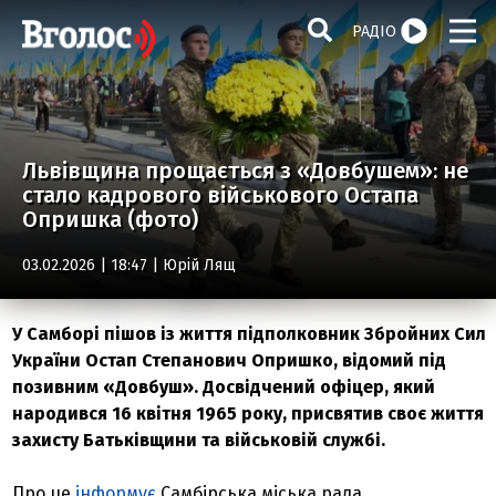
РАДІО
Львівщина прощається з «Довбушем»: не
стало кадрового військового Остапа
Опришка (фото)
03.02.2026 | 18:47 |
Юрій Лящ
У Самборі пішов із життя підполковник Збройних Сил
України Остап Степанович Опришко, відомий під
позивним «Довбуш». Досвідчений офіцер, який
народився 16 квітня 1965 року, присвятив своє життя
захисту Батьківщини та військовій службі.
Про це
інформує
Самбірська міська рада.