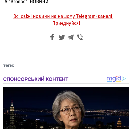
ІА "Вголос": НОВИНИ
Всі свіжі новини на нашому Telegram-каналі
Приєднуйся!