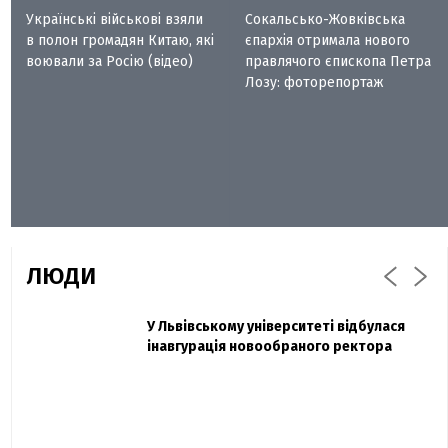
Українські військові взяли
Сокальсько-Жовківська
в полон громадян Китаю, які
єпархія отримала нового
воювали за Росію (відео)
правлячого єпископа Петра
Лозу: фоторепортаж
ЛЮДИ
Захисник "Азовсталі" Діанов вдруге
У Львівському університеті відбулася
Павло Дак
одружився та показав фото з весілля
інавгурація новообраного ректора
«Час не лікує, лише притуплює біль»:
сестра загиблого під Бахмутом Воїна з
Буковини розповіла про брата