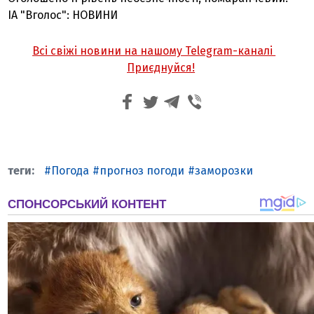
ІА "Вголос": НОВИНИ
Всі свіжі новини на нашому Telegram-каналі
Приєднуйся!
Погода
прогноз погоди
заморозки