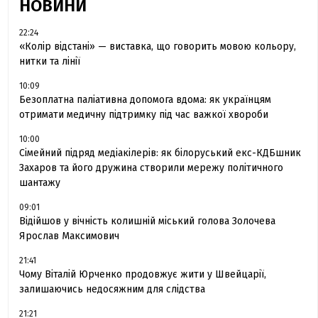
НОВИНИ
22:24
«Колір відстані» — виставка, що говорить мовою кольору,
нитки та лінії
10:09
Безоплатна паліативна допомога вдома: як українцям
отримати медичну підтримку під час важкої хвороби
10:00
Сімейний підряд медіакілерів: як білоруський екс-КДБшник
Захаров та його дружина створили мережу політичного
шантажу
09:01
Відійшов у вічність колишній міський голова Золочева
Ярослав Максимович
21:41
Чому Віталій Юрченко продовжує жити у Швейцарії,
залишаючись недосяжним для слідства
21:21