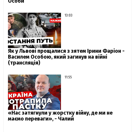
Особи
13:03
Як у Львові прощалися з зятем Ірини Фаріон -
Василем Особою, який загинув на війні
(трансляція)
11:55
«Нас затягнули у жорстку війну, де ми не
маємо переваги», - Чалий