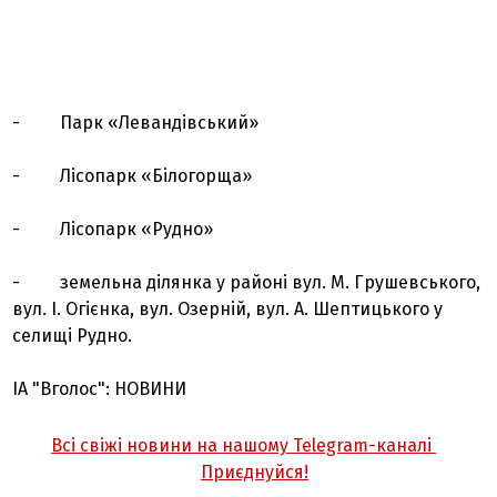
- Парк «Левандівський»
- Лісопарк «Білогорща»
- Лісопарк «Рудно»
- земельна ділянка у районі вул. М. Грушевського,
вул. І. Огієнка, вул. Озерній, вул. А. Шептицького у
селищі Рудно.
ІА "Вголос": НОВИНИ
Всі свіжі новини на нашому Telegram-каналі
Приєднуйся!