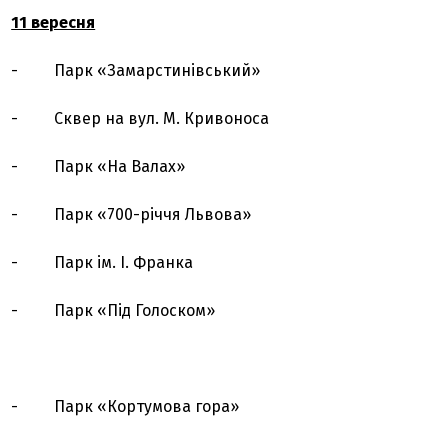
11 вересня
- Парк «Замарстинівський»
- Сквер на вул. М. Кривоноса
- Парк «На Валах»
- Парк «700-річчя Львова»
- Парк ім. І. Франка
- Парк «Під Голоском»
- Парк «Кортумова гора»