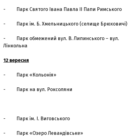
- Парк Святого Івана Павла ІІ Папи Римського
- Парк ім. Б. Хмельницького (селище Брюховичі)
- Парк обмежений вул. В. Липинського – вул.
Лінкольна
12 вересня
- Парк «Кольонія»
- Парк на вул. Роксоляни
- Парк ім. І. Виговського
- Парк «Озеро Левандівське»