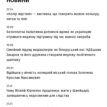
НОВИНИ
22:24
«Колір відстані» — виставка, що говорить мовою кольору,
нитки та лінії
10:09
Безоплатна паліативна допомога вдома: як українцям
отримати медичну підтримку під час важкої хвороби
10:00
Сімейний підряд медіакілерів: як білоруський екс-КДБшник
Захаров та його дружина створили мережу політичного
шантажу
09:01
Відійшов у вічність колишній міський голова Золочева
Ярослав Максимович
21:41
Чому Віталій Юрченко продовжує жити у Швейцарії,
залишаючись недосяжним для слідства
21:21