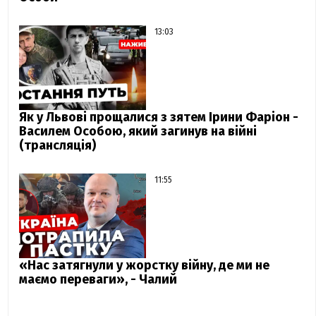
13:03
Як у Львові прощалися з зятем Ірини Фаріон -
Василем Особою, який загинув на війні
(трансляція)
11:55
«Нас затягнули у жорстку війну, де ми не
маємо переваги», - Чалий